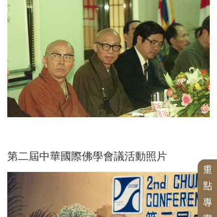
相關表單
研討會
漢傳佛教的跨文化交流國際研討會
大事紀
漢傳佛教青年學者論壇
講座
兩岸交流活動與研討會
中華國際佛學會議
中華佛學研究所論叢
近現代漢傳佛教論壇
華岡佛學學報
漢傳佛教論叢
二十週年專刊
漢傳佛教典籍叢刊
聖嚴思想國際研討會
中華佛學學報
三十週年專刊
四十五週年專刊
中華佛學研究
漢傳佛教譯叢
新亞洲佛教史翻譯
漢傳佛典英譯
禪宗典籍系列叢書
佛教會議論文彙編
第二屆中華國際佛學會議活動照片
重
點
專