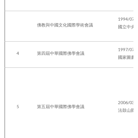
Menu
認識本所
繁體中文
最新消息
1994/07/
English
佛教與中國文化國際學術會議
國立中央
研究員
1997/07/
4
第四屆中華國際佛學會議
國家圖書
國際交流
出版品
專案
論文獎助
2006/03/
畢業生
5
第五屆中華國際佛學會議
法鼓山國