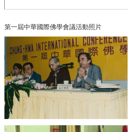
CBETA與中華佛學研究所
漢藏佛教文化交流翻譯研究班
CBETA與聖嚴法師
北海潮音暨大乘佛法社會學論壇
第一屆中華國際佛學會議活動照片
英文碩博論獎助
畢業生論著
英文專案獎助
個人研究專案成果
學者學術專題講座
最新出版
學術期刊
博士後研究
校友會沿革
短期學者交流
創辦人
研究員
研所簡介
徵稿訊息
學術專書
會議
現任所長
活動訊息
數位典藏
週年專刊
校友介紹
精選翻譯書
歷年專案名單
學術諮詢委員會
論壇
歷年會議論文資料
榮譽所長
獲獎訊息
中華阿含辭典
組織架構
最新專案
專刊特輯
研習營
申請訊息
工作坊
相關法規