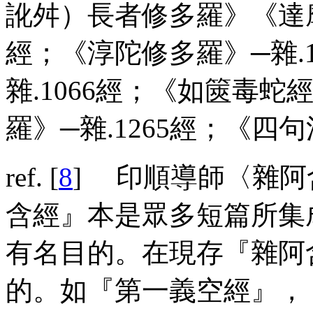
訛舛）長者修多羅》《達摩
經；《淳陀修多羅》─雜.
雜.1066經；《如篋毒蛇
羅》─雜.1265經；《四句
ref
.
[
8
] 印順導師〈雜
含經』本是眾多短篇所集
有名目的。在現存『雜阿
的。如『第一義空經』，