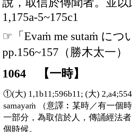
說，取信於傳聞者。並以此
1,175
a
-5~175
c
1
☞「
Evaṁ
me
sutaṁ
につい
pp
.156~157（勝木太一）
1064 【一時】
①(大) 1,1
b
11
;
596
b
11
;
(大) 2,
a
4
;
554
samayaṁ
（意譯︰某時／有一個時
一部分，為取信於人，傳誦經法者
個時候。