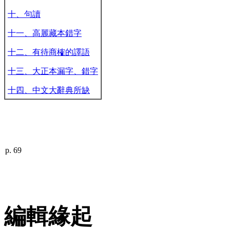
十、句讀
十一、高麗藏本錯字
十二、有待商榷的譯語
十三、大正本漏字、錯字
十四、中文大辭典所缺
p. 69
編輯緣起