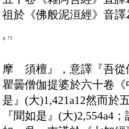
祖於《佛般泥洹經》音
p. 73
摩 須檀』，意譯『吾從佛聞
瞿曇僧伽提婆於六十卷《
是』(大)1,421
a
12然而於
『聞如是』(大)2,554
a
4