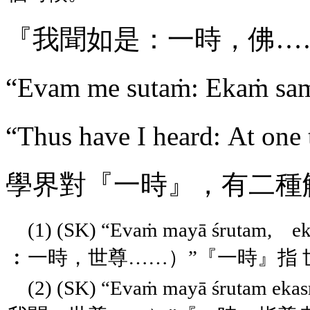
『我聞如是：一時，佛……』(
“
Evam
me
sutaṁ
:
Ekaṁ
sa
“
Thus
have
I
heard
:
At
one
學界對『一時』，有二種
(1) (
SK
) “
Evaṁ
mayā
śrutam
,
e
︰一時，世尊……）”『一時』指
(2) (
SK
) “
Evaṁ
mayā
śrutam
eka