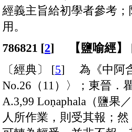
經義主旨給初學者參考；
用。
786821 [
2
] 【鹽喻經】 
〔經典〕 [
5
] 為《中阿
No
.26（11）〉；東晉
A
.3,99
Loṇaphala
（鹽果／
人所作業，則受其報；然