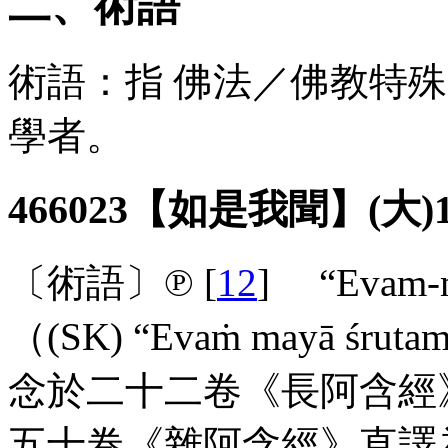
二、術語
術語：指 佛法／佛教特
學者。
466023【如是我聞】(大)1
〔術語〕℗ [
12
] “
Evam
-
（(
SK
) “
Evaṁ
mayā
śruta
念於二十二卷《長阿含經
五十卷《雜阿含經》直譯