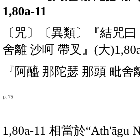
1,80
a
-11
〔咒〕〔異類〕『結咒曰：
舍離 沙呵 帶叉』(大)1,80
『阿醯 那陀瑟 那頭 毗舍
p. 75
1,80
a
-11 相當於“
Ath
'
āgu
N