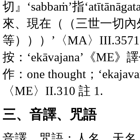
切』‘
sabbaṁ
’指‘
atītānāgat
來、現在（（三世一切內
等）））’〈
MA
〉
III
.3571
按：‘
ekāvajana
’《
ME
》譯
作：
one
thought
；‘
ekajav
〈
ME
〉
II
.310 註 1.
三、音譯、咒語
音譯、咒語：人名、天名