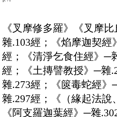
《叉摩修多羅》《叉摩比
雜.103經；《焰摩迦契經
經；《清淨乞食住經》─雜.
經；《土摶譬教授》─雜.
雜.273經；《篋毒蛇經》
雜.297經；《（緣起法說
《阿支羅迦葉經》─雜.30