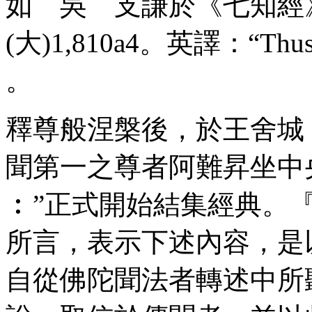
如 吳 支謙於《七知經
(大)1,810
a
4。英譯：“
Thu
。
釋尊般涅槃後，於王舍城
聞第一之尊者阿難昇坐中
︰”正式開始結集經典。
所言，表示下述內容，是
自從佛陀聞法者轉述中所