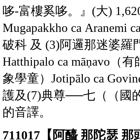
哆-富樓奚哆。』(大) 1,62
Mugapakkho
ca
Aranemi
c
破科 及 (3)阿邏那迷
Hatthipalo
ca
māṇavo
（有
象學童）
Jotipālo
ca
Govin
護及(7)典尊──七（（國
的音譯。
711017【阿醯 那陀瑟 那