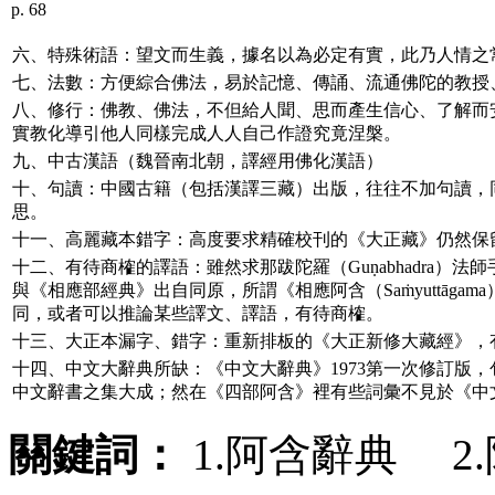
p. 68
六、特殊術語：望文而生義，據名以為必定有實，此乃人情之
七、法數：方便綜合佛法，易於記憶、傳誦、流通佛陀的教授
八、修行：佛教、佛法，不但給人聞、思而產生信心、了解而
實教化導引他人同樣完成人人自己作證究竟涅槃。
九、中古漢語（魏晉南北朝，譯經用佛化漢語）
十、句讀：中國古籍（包括漢譯三藏）出版，往往不加句讀，
思。
十一、高麗藏本錯字：高度要求精確校刊的《大正藏》仍然保
十二、有待商榷的譯語：雖然求那跋陀羅（
Guṇabhadra
）法師
與《相應部經典》出自同原，所謂《相應阿含（
Saṁyuttāgama
同，或者可以推論某些譯文、譯語，有待商榷。
十三、大正本漏字、錯字：重新排板的《大正新修大藏經》，
十四、中文大辭典所缺：《中文大辭典》1973第一次修訂版，包
中文辭書之集大成；然在《四部阿含》裡有些詞彙不見於《中
關鍵詞：
1.阿含辭典 2