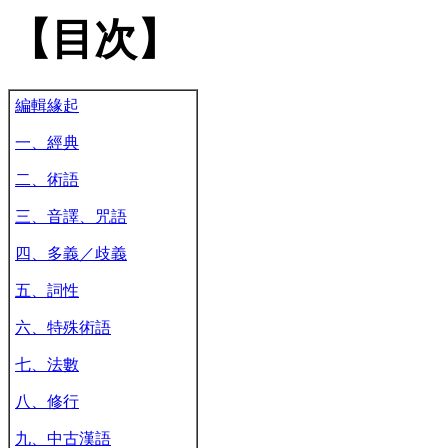
【目次】
編輯緣起
一、經典
二、術語
三、音譯、咒語
四、多義／歧義
五、詞性
六、特殊術語
七、法數
八、修行
九、中古漢語