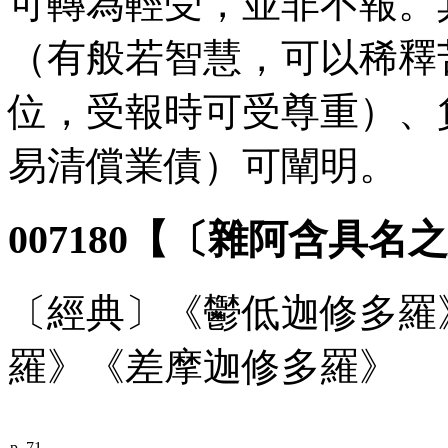
可轉為輕受，並非不報。
（有般若智慧，可以稀釋
位，受報時可受尊重）、
易清償業債）可闡明。
007180【〔雜阿含具名之
〔經典〕《鬱低迦修多羅》─
羅》《差摩迦修多羅》
p. 71