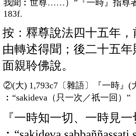
我聞︰世尊……）”『一時』指尊
183
f
.
按：釋尊說法四十五年，
由轉述得聞；後二十五年
面親聆佛說。
②(大) 1,793
c
7〔雜語〕『一時』(大) 
︰“
sakideva
（只一次／祇一回）”
『一時知一切、一時見一切。』
︰“
sakideva
sabba
ññ
assati