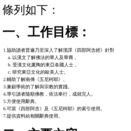
條列如下：
一、工作目標：
1.協助讀者普遍乃至深入了解漢譯《四部阿含經》針對
a
. 以漢文了解佛法的華人及華裔，
b
. 受漢文化薰陶的東亞各國人士，
c
. 研究東亞文化的歐美人士。
2.輔助了解南傳《五尼柯耶》。
3.兼顧學術的了解與宗教的實踐。
4.導引讀者隨順佛教，依法奉行，成就完人。
5.方便使用辭典。
6.可當《四部阿含》及《五尼柯耶》的索引使用。
7.提供資料給相關辭典使用。