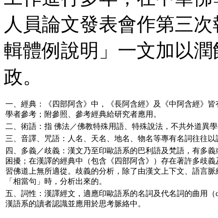
人員論文發表會作第三次
輯體例說明」一文加以潤
政。
一、經典：《四部阿含》中，《長阿含經》及《中阿含經》皆
學者參考；附參照、參考經典給研究者應用。
二、術語：指 佛法／佛教特殊用語、特殊說法，不共外道異學
三、音譯、咒語：人名、天名、地名、物名等專有名詞往往以
四、多義／歧義：漢文乃至印歐語系的巴利語及梵語，有多義
困擾；在漢譯的經典中（包含《四部阿含》）存在著許多歧義
習佛道上無所適從。歧義的分析，除了由漢文上下文、語言脈
「相當句」時，分析出來的。
五、詞性：漢譯經文，適應印歐語系的名詞及代名詞的曲用（
漢語系的讀者認識並應用於思考脈絡中。