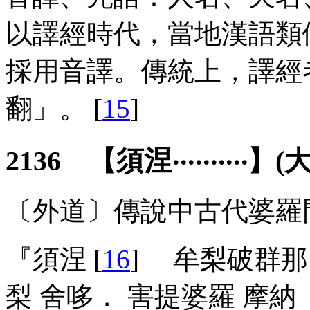
以譯經時代，當地漢語類
採用音譯。傳統上，譯經
翻」。 [
15
]
2136 【須涅‧‧‧‧‧‧‧‧‧‧】(大)
〔外道〕傳說中古代婆羅
『須涅 [
16
] 牟梨破群那
梨 舍哆． 害提婆羅 摩