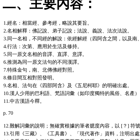
二、主要內容：
1.經名：相當經、參考經，略說其要旨。
2.名相解釋：佛記說、弟子記說；法說、義說、法次法說。
3.同一名相，不同經的解說：依經解經（四阿含之間，以及南
4.行法：次第、應用於生活及修持。
5.同一原文名相的音譯、直譯、意譯。
6.推測為同一原文法句的不同漢譯。
7.特殊金句，南、北傳佛經對照。
8.條目間互相對照發明。
9.名相、法句在《四部阿含》及《五尼柯耶》的明確出處。
10.漢人少用的巴利語、梵語詞彙（如印度獨特的風俗、名產
11.中古漢語今釋。
p. 70
12.難解詞彙的說明；無確實根據的筆者臆度內容，以 [？] 符
13.引用《三藏》、《工具書》、「現代著作」資料，注明出處