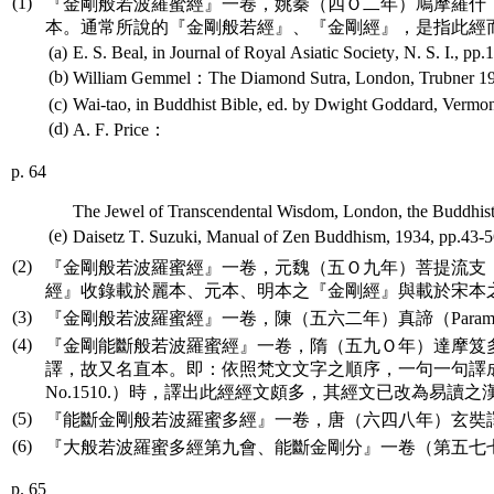
(1)
『金剛般若波羅蜜經』一卷，姚秦（四Ｏ二年）鳩摩羅什
本。通常所說的『金剛般若經』、『金剛經』，是指此經
(a)
E
.
S
.
Beal
,
in
Journal
of
Royal
Asiatic
Society
,
N
.
S
.
I
.,
pp
.
(b)
William
Gemmel
：
The
Diamond
Sutra
,
London
,
Trubner
19
(c)
Wai
-
tao
,
in
Buddhist
Bible
,
ed
.
by
Dwight
Goddard
,
Vermon
(d)
A
.
F
.
Price
：
p. 64
The
Jewel
of
Transcendental
Wisdom
,
London
,
the
Buddhis
(e)
Daisetz
T
.
Suzuki
,
Manual
of
Zen
Buddhism
, 1934,
pp
.43
(2)
『金剛般若波羅蜜經』一卷，元魏（五Ｏ九年）菩提流支
經』收錄載於麗本、元本、明本之『金剛經』與載於宋本
(3)
『金剛般若波羅蜜經』一卷，陳（五六二年）真諦（
Param
(4)
『金剛能斷般若波羅蜜經』一卷，隋（五九Ｏ年）達摩笈
譯，故又名直本。即：依照梵文文字之順序，一句一句譯
No
.1510.）時，譯出此經經文頗多，其經文已改為易讀之
(5)
『能斷金剛般若波羅蜜多經』一卷，唐（六四八年）玄奘
(6)
『大般若波羅蜜多經第九會、能斷金剛分』一卷（第五七
p. 65