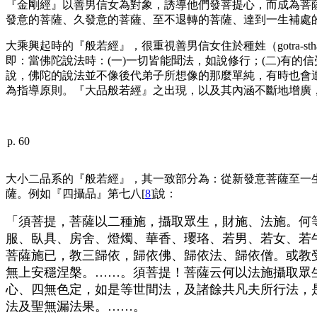
『金剛經』以善男信女為對象，誘導他們發菩提心，而成為菩
發意的菩薩、久發意的菩薩、至不退轉的菩薩、達到一生補處
大乘興起時的『般若經』，很重視善男信女住於種姓（
gotra
-
sth
即：當佛陀說法時：(一)一切皆能聞法，如說修行；(二)有的
說，佛陀的說法並不像後代弟子所想像的那麼單純，有時也會
為指導原則。『大品般若經』之出現，以及其內涵不斷地增廣
p. 60
大小二品系的『般若經』，其一致部分為：從新發意菩薩至一
薩。例如『四攝品』第七八[
8
]說：
「須菩提，菩薩以二種施，攝取眾生，財施、法施。何
服、臥具、房舍、燈燭、華香、瓔珞、若男、若女、若
菩薩施已，教三歸依，歸依佛、歸依法、歸依僧。或教
無上安穩涅槃。……。須菩提！菩薩云何以法施攝取眾
心、四無色定，如是等世間法，及諸餘共凡夫所行法，
法及聖無漏法果。……。