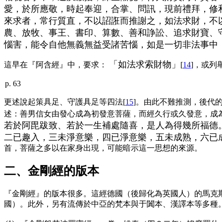
愛，於所應敬，時起奉迎，合掌、問訊，現前禮拜，修
來求者，常行質直，不以詔誑而推謝之，如法求財，不
農、放牧、事王、書印、算數、善和諍訟、追求財寶、
惱害，能令自他無義無益受諸苦惱，如是一切非法事中
「如法求索財物」
這早在『阿含經』中，要求：
[
14
]，或列
p. 63
更述說起策具足、守護具足等四法[
15
]。由此不難推測，後代
述：善男信女由發心成為初發意菩薩，而經久行或久發意，成
若於阿毘跋致、若於一生補處隨喜，是人為得幾所福德
二已趣入，三未淨意樂，四已淨意樂，五未成熟，六已
首，菩薩之多以在家身出現，可能暗示這一思想的來源。
二、金剛經的版本
『金剛經』的版本很多。這經德國（後歸化為英國人）的馬克
國）。此外，另有流傳於中亞的梵本與于闐本、漢譯本等多種