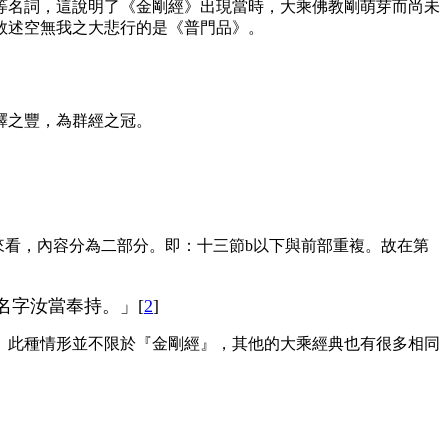
等名詞，這說明了《金剛經》出現當時，大乘佛教剛萌芽而尚未
敘述空無我之大悲行的是《普門品》。
釋之豐，為群經之冠。
來看，內容分為二部分。即：十三節
b
以下與前部重複。故在第
名字汝當奉持。」[
2
]
。此種情形並不限於『金剛經』，其他的大乘經典也有很多相同