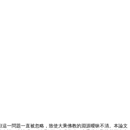
但這一問題一直被忽略，致使大乘佛教的淵源曖昧不清。本論文