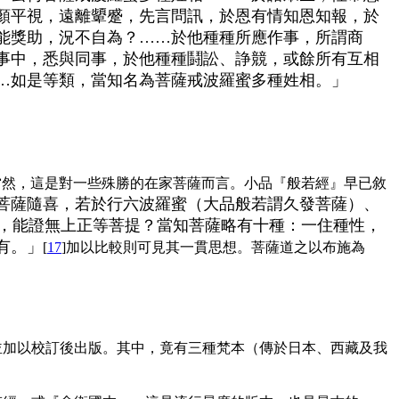
顏平視，遠離顰蹙，先言問訊，於恩有情知恩知報，於
能獎助，況不自為？……於他種種所應作事，所謂商
事中，悉與同事，於他種種鬪訟、諍競，或餘所有互相
…如是等類，當知名為菩薩戒波羅蜜多種姓相。」
當然，這是對一些殊勝的在家菩薩而言。小品『般若經』早已敘
菩薩隨喜，若於行六波羅蜜（大品般若謂久發菩薩）、
，能證無上正等菩提？當知菩薩略有十種：一住種性，
有。」
[
17
]加以比較則可見其一貫思想。菩薩道之以布施為
並加以校訂後出版。其中，竟有三種梵本（傳於日本、西藏及我