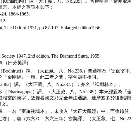
（
Kumarajiva
）譯（大正藏，八、
No
.235）。普通稱為『金剛
而言。本經之英譯本如下：
1-24, 1864-1865.
12.
t
,
The
Oxford
1931,
pp
.87-107.
Enlarged
edition
1956.
t
Society
1947. 2
nd
edition
,
The
Diamond
Sutra
, 1955.
-56.（部分英譯)
（
Bodhiruci
）譯。（大正藏、八、
No
.236.）普通稱為『婆伽
之『金剛經』一種。此二者之間，字句頗不相同。
artha
）譯。（大正藏、八、
No
.237.）；亦名『祗樹林本』。
多（
Dharmagupta
）譯。（大正藏、八、
No
.238.）本來經題
成相當的漢字，故僅看漢文乃完全無法通讀。達摩笈多於後翻譯
漢文。
譯，一名『室羅筏城本』，未收入『大正大藏經』中，而收錄於
七卷），唐（六六Ｏ—六六三年）玄奘譯。（大正藏、七、
No
.2