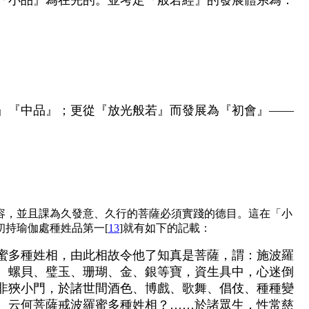
』『中品』；更從『放光般若』而發展為『初會』——
容，並且課為久發意、久行的菩薩必須實踐的德目。這在「小
持瑜伽處種姓品第一[
13
]就有如下的記載：
蜜多種姓相，由此相故令他了知真是菩薩，謂：施波羅
、螺貝、璧玉、珊瑚、金、銀等寶，資生具中，心迷倒
非狹小門，於諸世間酒色、博戲、歌舞、倡伎、種種變
。云何菩薩戒波羅蜜多種姓相？……於諸眾生，性常慈