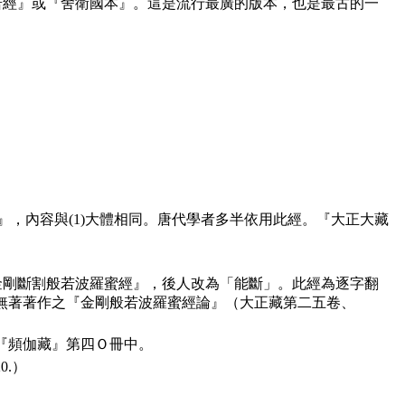
般若經』或『舍衛國本』。這是流行最廣的版本，也是最古的一
婆本』，內容與(1)大體相同。唐代學者多半依用此經。『大正大藏
為『金剛斷割般若波羅蜜經』，後人改為「能斷」。此經為逐字翻
無著著作之『金剛般若波羅蜜經論』（大正藏第二五卷、
『頻伽藏』第四Ｏ冊中。
20.）