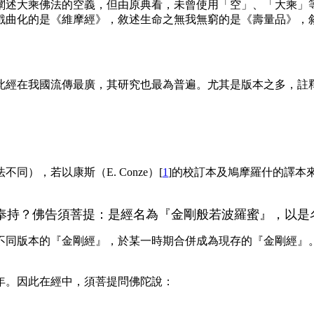
闡述大乘佛法的空義，但由原典看，未曾使用「空」、「大乘」
戲曲化的是《維摩經》，敘述生命之無我無窮的是《壽量品》，
此經在我國流傳最廣，其研究也最為普遍。尤其是版本之多，註
法不同），若以康斯（
E
.
Conze
）[
1
]的校訂本及鳩摩羅什的譯本
奉持？佛告須菩提：是經名為『金剛般若波羅蜜』，以是
不同版本的『金剛經』，於某一時期合併成為現存的『金剛經』
年。因此在經中，須菩提問佛陀說：