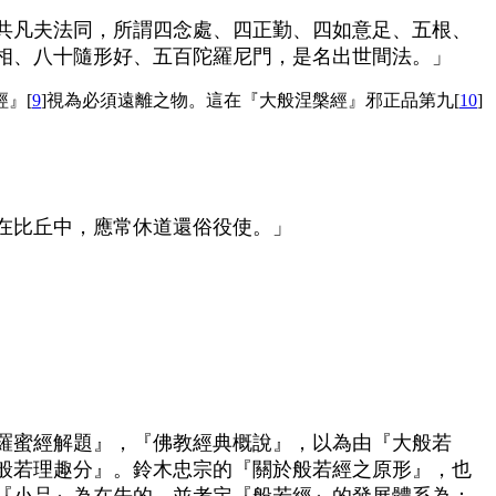
共凡夫法同，所謂四念處、四正勤、四如意足、五根、
相、八十隨形好、五百陀羅尼門，是名出世間法。」
』[
9
]視為必須遠離之物。這在『大般涅槃經』邪正品第九[
10
]
在比丘中，應常休道還俗役使。」
羅蜜經解題』，『佛教經典概說』，以為由『大般若
般若理趣分』。鈴木忠宗的『關於般若經之原形』，也
『小品』為在先的。並考定『般若經』的發展體系為：