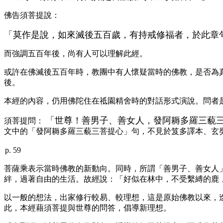
佛告須菩提說：
「莫作是說，如來滅後五百歲，有持戒修福者，於此章
而強調五百年後，尚有人可以理解此經。
或許在佛滅後五百年時，教團中有人懷疑當時的佛教，是否為
後。
本經的內容，仍用佛陀住在祗園精舍時的對話形式演說。問者
「世尊！善男子、善女人，發阿耨多羅三藐
須菩提問：
文中的「發阿耨多羅三藐三菩提心」句，不見於笈多譯本、玄
p. 59
菩薩乘表示當時佛教的新動向。同時，所謂「善男子、善女人
絆，過著自由的生活。故經說：「好似在林中，不受繫縛的鹿
以一般的想法，出家修行較易、較理想，這是原始佛教以來，
此，本經藉須菩提與世尊的問答，倡導新理想。