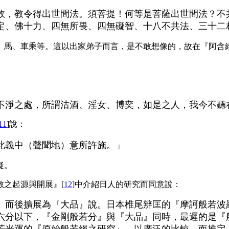
故，教令得出世間法。須菩提！何等是菩薩出世間法？不
定、佛十力、四無所畏、四無礙智、十八不共法、三十二
、馬、車乘等。這以出家弟子而言，是不敢想像的，故在『阿含經
不淨之處，所謂沽酒、淫女、博奕，如是之人，我今不聽
11
]說：
此義中（聲聞地）意所許施。」
疑。
之起源與開展』[
12
]中介紹日人的研究而同意說：
』而後擴展為『大品』說。日本椎尾辨匡的『摩訶般若波
六分以下，『金剛般若分』與『大品』同時，最遲的是『
芳光運的『原始般若經之研究』，以廣泛的比較，而推定