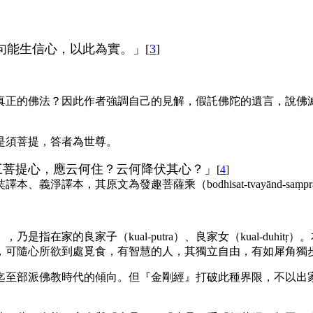
句能生信心，以此為實。」[
3
]
真正的佛法？因此作者強調自己的見解，假託佛陀的遺言，說佛
是須菩提，答者為世尊。
三菩提心，應云何住？云何降伏其心？」
[
4
]
奘譯本、義淨譯本，其原文為發趣菩薩乘（
bodhisat
-
tvayānd
-
saṃpr
」，乃是指在家的良家子（
kual
-
putra
）、良家女（
kual
-
duhitṛ
）。
，可隨心所欲到處覓食，有智慧的人，其獨立自由，有如犀角獨步
迄至部派佛教時代的傾向。但『金剛經』打破此種界限，不以出