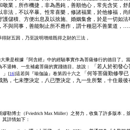
和敬業，所作機捷，非為愚鈍，善順他心，常先含笑，舒
以非法，不以卒暴。性常喜樂，修諸福業，於他修福，尚
守護儲積、方便出息及以捨施、婚姻集會，於是一切如法
，不與同事，善能制止所不應作，謂十種惡不善業道，…
舉得財五因，乃至說明增殖既得之財的三法，
的大乘是根據『阿含經』中的經驗事實作為菩薩修行的德目了。
「若人於初發心
為不退轉、一生補處菩薩的實踐德目。故說：
。」
「何等菩薩勤修學已
[
16
]這若與『瑜伽論』卷第四十六之
成熟，七未墮決定，八已墮決定，九一生所繫，十住最後
斯繆勒博士（
Fviedrich
Max
M
ü
ller
）之努力，收集了許多版本，
。其詳情如下：