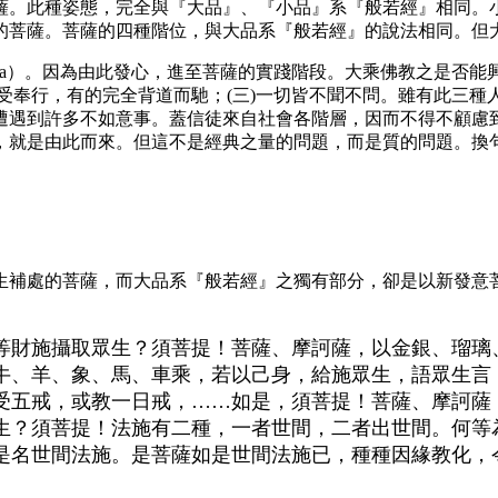
薩。此種姿態，完全與『大品』、『小品』系『般若經』相同。小
的菩薩。菩薩的四種階位，與大品系『般若經』的說法相同。但
a
）。因為由此發心，進至菩薩的實踐階段。大乘佛教之是否能
信受奉行，有的完全背道而馳；(三)一切皆不聞不問。雖有此三
遭遇到許多不如意事。蓋信徒來自社會各階層，因而不得不顧慮
，就是由此而來。但這不是經典之量的問題，而是質的問題。換
生補處的菩薩，而大品系『般若經』之獨有部分，卻是以新發意
等財施攝取眾生？須菩提！菩薩、摩訶薩，以金銀、瑠璃
牛、羊、象、馬、車乘，若以己身，給施眾生，語眾生言
受五戒，或教一日戒，……如是，須菩提！菩薩、摩訶薩
生？須菩提！法施有二種，一者世間，二者出世間。何等
是名世間法施。是菩薩如是世間法施已，種種因緣教化，