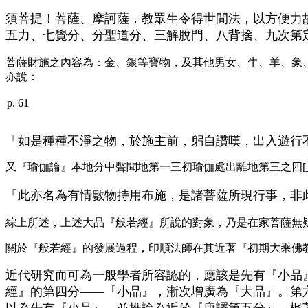
須菩提！菩薩、摩訶薩，教眾生令得世間法，以方便力
五力、七覺分、分聖道分、三解脫門、八背捨、九次第
菩薩財施之內容為：金、銀等寶物，及其他男女、牛、羊、象
亦說：
p. 61
「如是種種不淨之物，於施主前，躬自讚嘆，出入遊行
又『瑜伽論』本地分中聲聞地第一三初瑜伽處出離地第三之四[
「此亦名為有情數物持用布施，是諸菩薩所現行事，非
綜上所述，上述大品『般若經』所說的對象，乃是在家菩薩無
關於『般若經』的發展過程，印順法師在其近著『初期大乘佛教
近代研究而可為一般學者所容認的，應該是先有『小品
經』的第四分——『小品』，漸次增廣為『大品』。第
以為先有『小品』，並推論為近於『唐譯第五分』。梶