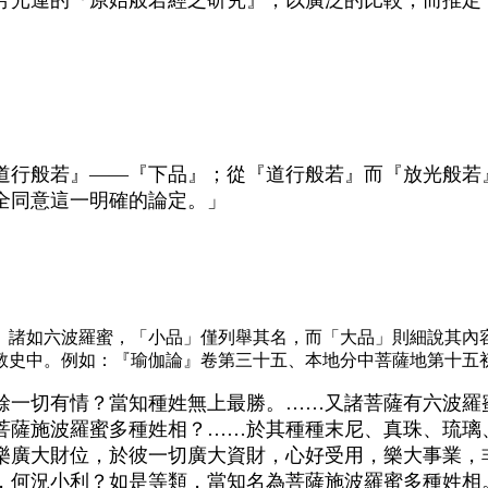
道行般若』——『下品』；從『道行般若』而『放光般若
全同意這一明確的論定。」
。諸如六波羅蜜，「小品」僅列舉其名，而「大品」則細說其內
教史中。例如：『瑜伽論』卷第三十五、本地分中菩薩地第十五初
餘一切有情？當知種姓無上最勝。……又諸菩薩有六波羅
菩薩施波羅蜜多種姓相？……於其種種末尼、真珠、琉璃
樂廣大財位，於彼一切廣大資財，心好受用，樂大事業，
，何況小利？如是等類，當知名為菩薩施波羅蜜多種姓相