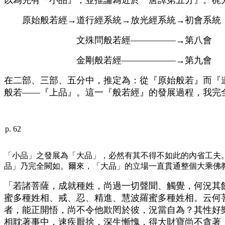
原始般若經→道行經系統→放光經系統→初會系統
文殊問般若經—————→第八會
金剛般若經——————→第九會
在二部、三部、五分中，推定為：從『原始般若』而『
般若——『上品』。這一『般若經』的發展過程，我完
p. 62
「小品」之發展為「大品」，必然有其不得不如此的內省工夫
品」乃完全闕如。爾來，「大品」的立場一直貫通整個大乘佛
「若諸菩薩，成就種姓，尚過一切聲聞、觸覺，何況其
蜜多種姓相、戒、忍、精進、慧波羅蜜多種姓相。云何
者，能正開悟，尚不令他欺罔於彼，況當自為？其性好
相耽著事中，速疾厭捨，深生慚愧，得大財寶尚不貪著