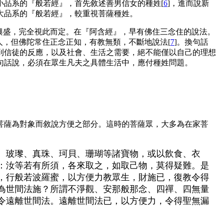
品系的『般若經』，首先敘述善男信女的種姓[
6
]，進而說新
大品系的『般若經』，較重視菩薩種姓。
興盛，完全視此而定。在『阿含經』，早有佛住三念住的說法。
種人，但佛陀常住正念正知，有教無類，不斷地說法[
7
]。換句話
到信徒的反應，以及社會、生活之需要，絕不能僅以自己的理想
句話說，必須在眾生凡夫之具體生活中，應付種姓問題。
菩薩為對象而敘說方便之部分。這時的菩薩眾，大多為在家菩
、玻瓈、真珠、珂貝、珊瑚等諸寶物，或以飲食、衣
：汝等若有所須，各來取之，如取己物，莫得疑難。是
，行般若波羅蜜，以方便力教眾生，財施已，復教令得
為世間法施？所謂不淨觀、安那般那念、四禪、四無量
令遠離世間法。遠離世間法已，以方便力，令得聖無漏