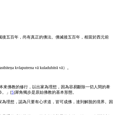
滅後五百年，尚有真正的佛法。佛滅後五百年，相當於西元前
asthiteṇa
kvlaputrena
vā
kuladuhitrā
vā
）。
本來佛教的修行，以出家為理想，因為容易斷除一切人間的牽
。」[
5
]犀角獨步是原始佛教的基本形態。
家為理想，認為只要有心求道，皆可成佛，達到解脫的境界。因