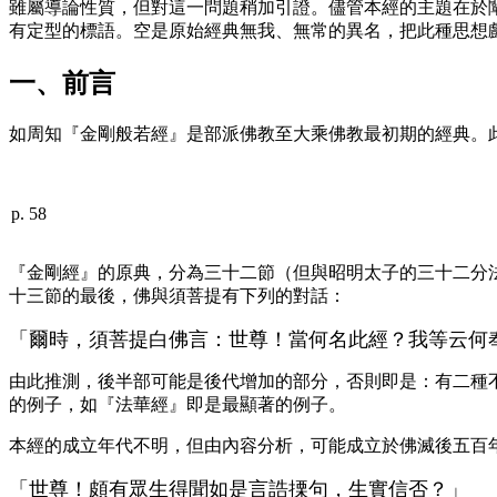
雖屬導論性質，但對這一問題稍加引證。儘管本經的主題在於
有定型的標語。空是原始經典無我、無常的異名，把此種思想
一、前言
如周知『金剛般若經』是部派佛教至大乘佛教最初期的經典。
p. 58
『金剛經』的原典，分為三十二節（但與昭明太子的三十二分
十三節的最後，佛與須菩提有下列的對話：
「爾時，須菩提白佛言：世尊！當何名此經？我等云何
由此推測，後半部可能是後代增加的部分，否則即是：有二種
的例子，如『法華經』即是最顯著的例子。
本經的成立年代不明，但由內容分析，可能成立於佛滅後五百
「世尊！頗有眾生得聞如是言誥搮句，生實信否？」