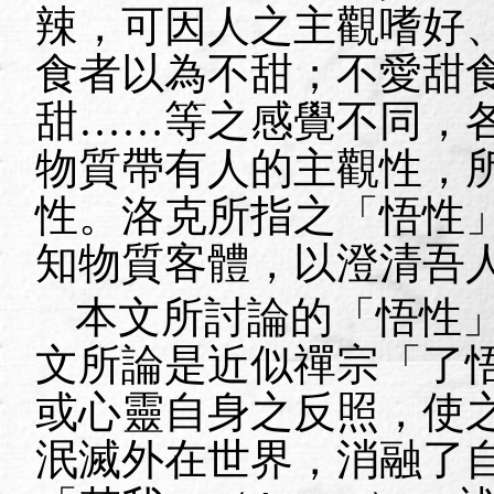
辣，可因人之主觀嗜好
食者以為不甜；不愛甜
甜……等之感覺不同，
物質帶有人的主觀性，
性。洛克所指之「悟性
知物質客體，以澄清吾
本文所討論的「悟性
文所論是近似禪宗「了
或心靈自身之反照，使
泯滅外在世界，消融了