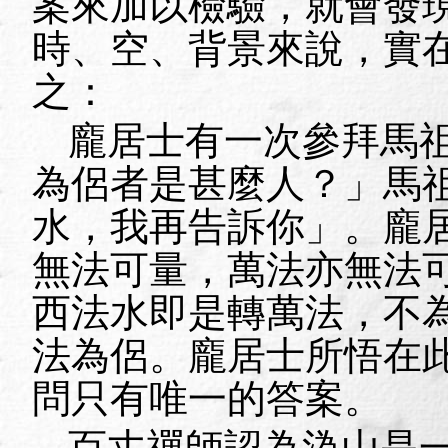
案來加以檢驗，就會發
時、空、背景來說，實
之：
龐居士有一次參拜馬
為侶者是甚麼人？」馬
水，我再告訴你」。龐
無法可量，萬法亦無法
西法水即是轉萬法，不
法為侶。龐居士所悟在
問只有唯一的答案。
百丈禪師認為溈山是