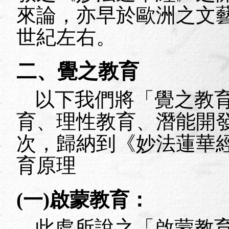
來論，亦早於歐洲之文
世紀左右。
二、覺之教育
以下我們將「覺之教
育、理性教育、潛能開
次，歸納到《妙法蓮華
育原理
(
一
)
啟蒙教育：
此處所說之「啟蒙教