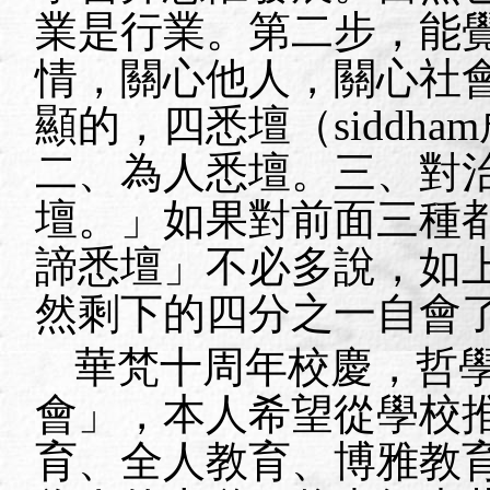
業是行業。第二步，能
情，關心他人，關心社
顯的，四悉壇（
siddham
二、為人悉壇。三、對
壇。」如果對前面三種
諦悉壇」不必多說，如
然剩下的四分之一自會
華梵十周年校慶，哲
會」，本人希望從學校
育、全人教育、博雅教