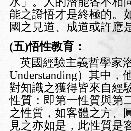
水」。人的潛能各不相
能之證悟才是終極的。
國之見道、成道或許應
(五)悟性教育：
英國經驗主義哲學家
Understanding
）其中，
對知識之獲得皆來自經
性質：即第一性質與第
之性質，如客體之方、
見之亦如是，此性質是