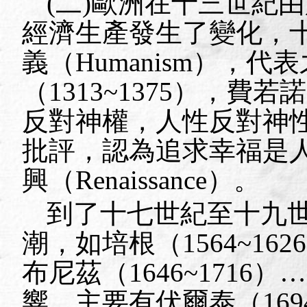
(
二
)
歐洲在十三世紀由
經濟生產發生了變化，
義（
Humanism
），代表
（
1313~1375
），費若諾
反對神權，人性反對神
批評，認為追求幸福是
興（
Renaissance
）。
到了十七世紀至十九
潮，如培根（
1564~1626
布尼茲（
1646~1716
）…
響，主要有伏爾泰（
169