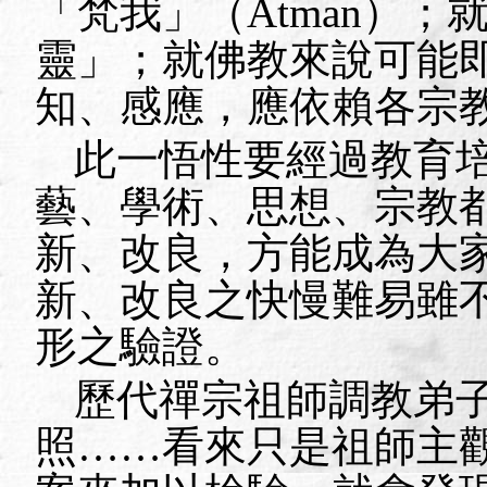
「梵我」（
Atman
）；
靈」；就佛教來說可能
知、感應，應依賴各宗
此一悟性要經過教育
藝、學術、思想、宗教
新、改良，方能成為大
新、改良之快慢難易雖
形之驗證。
歷代禪宗祖師調教弟
照……看來只是祖師主