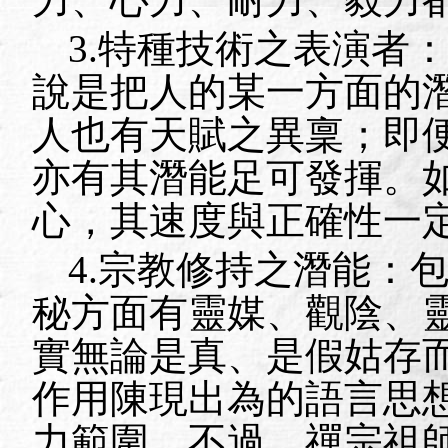
3.
特種技術之表演者
說是把人的某一方面的
人也有天賦之異稟；即
亦有其潛能足可發揮。
心，其速度與正確性一
4.
宗教修持之潛能：
秘方面有靈媒、觀陰、
實無論是真、是假姑存
作用陳現出為的語言思
力範圍。不過，禪宗祖