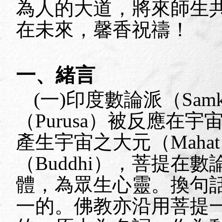
為人的大道，將來師生
在未來，馨香祝禱！
一、緒言
(
一
)
印度數論派（
Sam
（
Purusa
）被反應在宇
產生宇宙之大元（
Mahat
（
Buddhi
），菩提在數
體，為眾生心靈。換句
一的。佛教亦沿用菩提