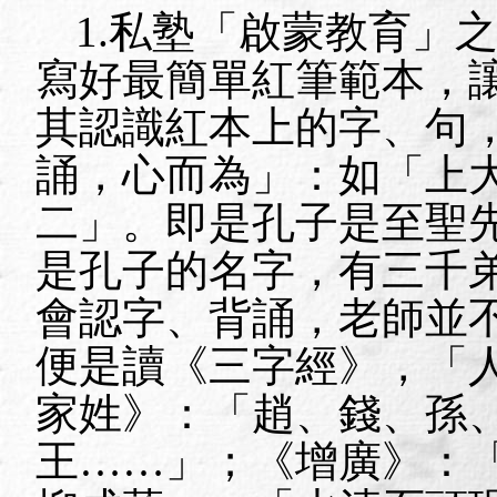
1.
私塾「啟蒙教育」
寫好最簡單紅筆範本，
其認識紅本上的字、句
誦，心而為」：如「上
二」。即是孔子是至聖
是孔子的名字，有三千
會認字、背誦，老師並
便是讀《三字經》，「
家姓》：「趙、錢、孫
王……」；《增廣》：