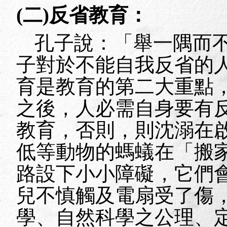
(
二
)
反省教育：
孔子說：「舉一隅而
子對於不能自我反省的
育是教育的第二大重點
之後，人必需自身要有
教育，否則，則沈溺在
低等動物的螞蟻在「搬
路設下小小障礙，它們
兒不慎觸及電扇受了傷
學、自然科學之公理、