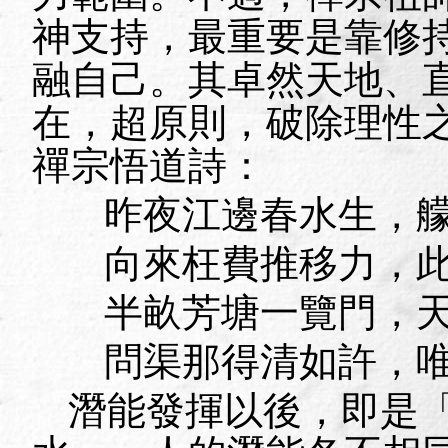
神支持，最重要是靠修
融自己。其卓然天地、
在，超原則，破除理性
禪宗悟道詩：
昨夜江邊春水生，
向來枉費推移力，
半畝芳塘一覽門，
問渠那得清如許，
潛能發揮以後，即是