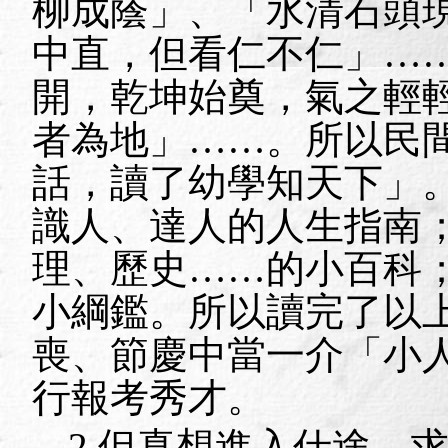
柳成蔭」、「水清石頭
中直，但看仁不仁」…
開，乾坤始奠，氣之輕
者為地」……。所以民
話，讀了幼學知天下」
識人、達人的人生指南
理、歷史……的小百科
小綱鑑。所以讀完了以
喪、節慶中當一介「小
行報考秀才。
2.
但真想進入仕途，