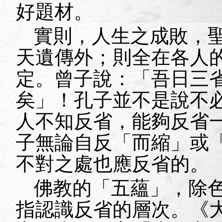
好題材。
實則，人生之成敗，
天遺傳外；則全在各人
定。曾子說：「吾日三
矣」！孔子並不是說不
人不知反省，能夠反省
子無論自反「而縮」或
不對之處也應反省的。
佛教的「五蘊」，除
指認識反省的層次。《