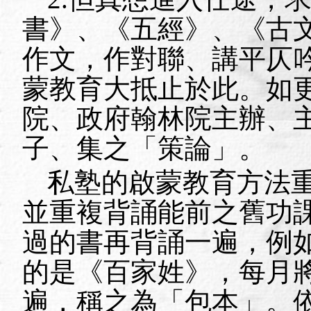
書》、《五經》、《古
作文，作對聯、講平仄
蒙教育大抵止於此。如
院、政府翰林院主辦、
子、集之「策論」。
私塾的啟蒙教育方法
並重複背誦能前之舊功
過的書再背誦一遍，例
的是《百家姓》，每月
遍，稱之為「包本」。