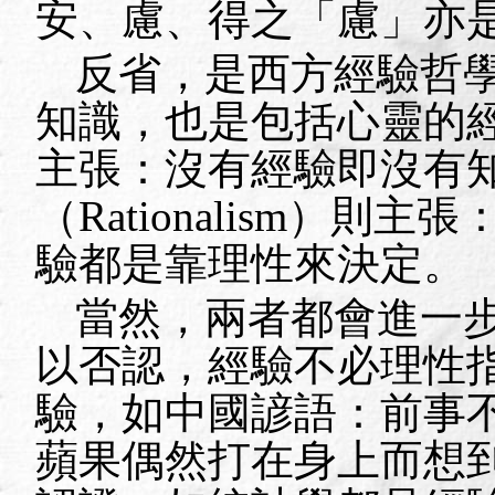
安、慮、得之「慮」亦
反省，是西方經驗哲
知識，也是包括心靈的
主張：沒有經驗即沒有
（
Rationalism
）則主張
驗都是靠理性來決定。
當然，兩者都會進一
以否認，經驗不必理性
驗，如中國諺語：前事
蘋果偶然打在身上而想