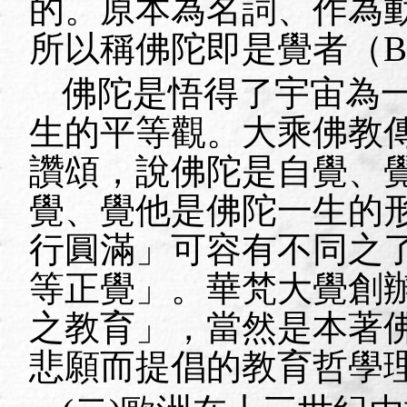
的。原本為名詞、作為
所以稱佛陀即是覺者（
B
佛陀是悟得了宇宙為
生的平等觀。大乘佛教
讚頌，說佛陀是自覺、
覺、覺他是佛陀一生的
行圓滿」可容有不同之
等正覺」。華梵大覺創
之教育」，當然是本著
悲願而提倡的教育哲學