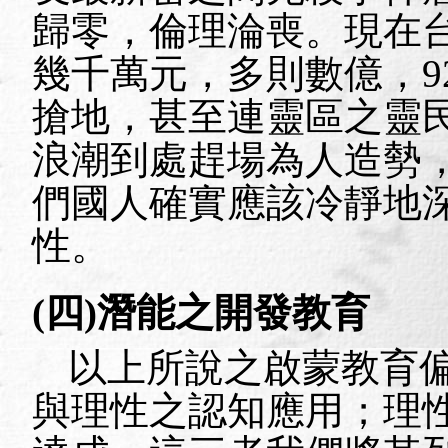
歸零，倫理淪喪。現在
幾千萬元，多則數億，
9
搶地，甚至連靈區之靈
浪潮到處趕場為人造勢
們國人確實應該冷靜地
性。
(四)潛能之開發教育
以上所說之啟蒙教育
與理性之認知應用；理