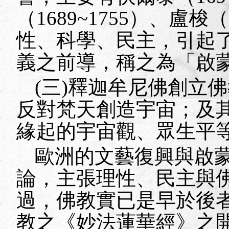
（
1689~1755
）、盧梭（
性、科學、民主，引起
義之前導，稱之為「啟
(
三
)
釋迦牟尼佛創立佛
反對梵天創造宇宙；及
緣起的宇宙觀、眾生平
歐洲的文藝復興與啟
論，主張理性、民主與
過，佛教實已是早於後
教之《妙法蓮華經》之