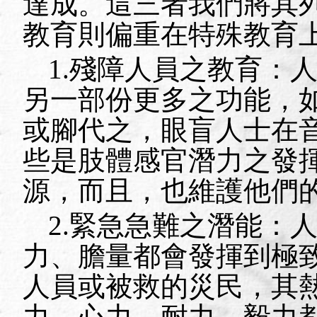
達成。這三者我們將其
教育則偏重在特殊教育
1.
殘障人員之教育：
另一部份更多之功能，
或腳代之，眼盲人士在
些是肢體感官潛力之發
源，而且，也維護他們
2.
緊急急難之潛能：
力、膽量都會發揮到極
人員或被救的災民，其
力、心力、耐力、毅力