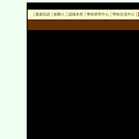
│
最新訊息
│
創辦人
│
認識本所
│
學術研究中心
│
學術交流中心
│