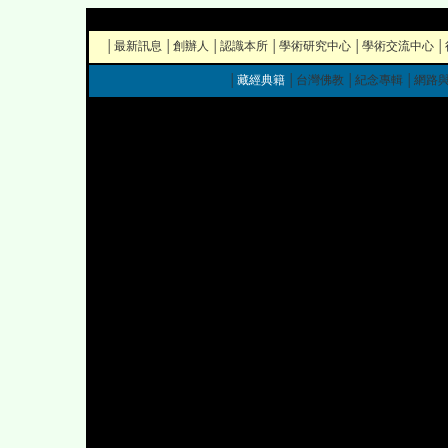
│
最新訊息
│
創辦人
│
認識本所
│
學術研究中心
│
學術交流中心
│
│
藏經典籍
│
台灣佛教
│
紀念專輯
│
網路