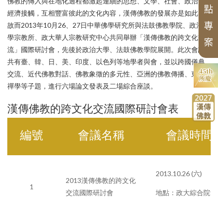
歷年專案名單
漢傳佛教典籍叢刊
四十五週年專刊
中華佛學研究
組織架構
最新專案
專刊特輯
佛教的傳入與在地化過程都激起連續的思想、文學、社會、政治、
國際交流
研習營
點
聖嚴思想國際研討會
學術諮詢委員會
經濟接觸，互相豐富彼此的文化內容，漢傳佛教的發展亦是如此。
中華阿含辭典
漢傳佛教譯叢
北海潮音暨大乘佛法社會學論壇
申請訊息
工作坊
論文獎助
故而2013年10月26、27日中華佛學研究所與法鼓佛教學院、政治大
專
歷年會議論文資料
漢傳佛典英譯
相關法規
學宗教所、政大華人宗教研究中心共同舉辦「漢傳佛教的跨文化交
新亞洲佛教史翻譯
案
畢業生
流」國際研討會，先後於政治大學、法鼓佛教學院展開。此次會議
相關表單
研討會
禪宗典籍系列叢書
共有臺、韓、日、美、印度、以色列等地學者與會，並以跨國儀典
佛教會議論文彙編
大事紀
講座
交流、近代佛教對話、佛教象徵的多元性、亞洲的佛教傳播、東亞
禪學等子題，進行六場論文發表及二場綜合座談。
漢傳佛教的跨文化交流國際研討會表
編號
會議名稱
會議時間
2013.10.26 (六)
2013漢傳佛教的跨文化
1
交流國際研討會
地點：政大綜合院館