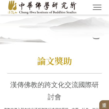
Language
Menu
論文獎助
認識本所
繁體中文
最新消息
English
CBETA與聖嚴法師
英文碩博論獎助
CBETA與中華佛學研究所
畢業生論著
最新出版
學術期刊
創辦人
研究員
會議
研究員
英文專案獎助
漢傳佛教的跨文化交流國際研
博士後研究
校友會沿革
研所簡介
徵稿訊息
學術專書
論壇
漢藏佛教文化交流翻譯研究班
短期學者交流
漢傳佛教青年學者論壇
專案
現任所長
活動訊息
數位典藏
週年專刊
校友介紹
中華國際佛學會議
討會
華岡佛學學報
漢傳佛教論叢
二十週年專刊
個人研究專案成果
學者學術專題講座
兩岸交流活動與研討會
中華佛學研究所論叢
近現代漢傳佛教論壇
精選翻譯書
漢傳佛教的跨文化交流國際研討會
出版品
榮譽所長
獲獎訊息
中華佛學學報
三十週年專刊
重