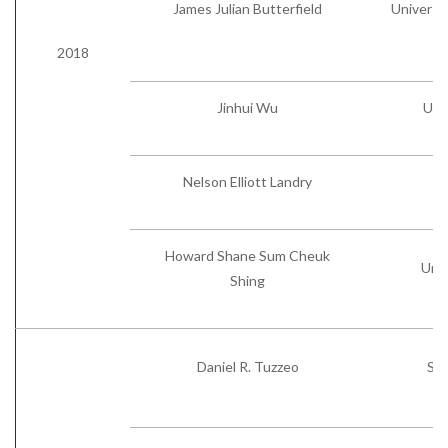
James Julian Butterfield
Universi
2018
Jinhui Wu
Univ
Nelson Elliott Landry
Pe
Howard Shane Sum Cheuk
Univ
Shing
Daniel R. Tuzzeo
Sta