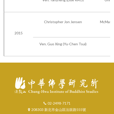
Christopher Jon Jensen
McMaster
2015
Ven. Guo Xing (Yu-Chen Tsui)
02-2498-7171
208303 新北市金山區法鼓路555號