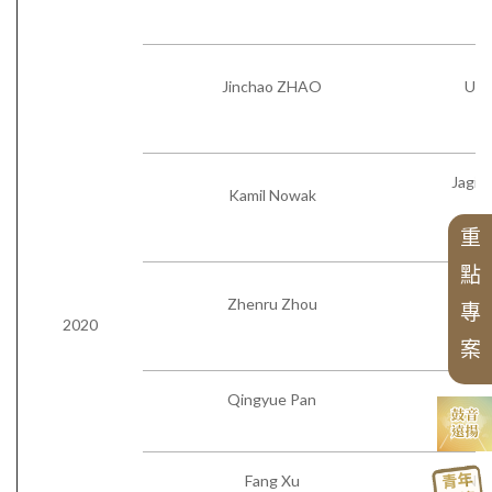
北海潮音暨大乘佛法社會學論壇
精選翻譯書
榮譽所長
獲獎訊息
歷年專案名單
學術諮詢委員會
組織架構
最新專案
專刊特輯
中華阿含辭典
研習營
歷年會議論文資料
漢傳佛教青年學者論壇
漢傳佛教的跨文化交流國際研討會
申請訊息
Jinchao ZHAO
Univ
工作坊
中華國際佛學會議
兩岸交流活動與研討會
相關法規
中華佛學研究所論叢
近現代漢傳佛教論壇
華岡佛學學報
漢傳佛教論叢
二十週年專刊
中華佛學學報
三十週年專刊
相關表單
漢傳佛教典籍叢刊
研討會
四十五週年專刊
聖嚴思想國際研討會
中華佛學研究
Jagiel
Kamil Nowak
大事紀
K
漢傳佛教譯叢
講座
重
漢傳佛典英譯
新亞洲佛教史翻譯
點
禪宗典籍系列叢書
Zhenru Zhou
Univ
專
佛教會議論文彙編
2020
案
Qingyue Pan
Br
Fang Xu
New