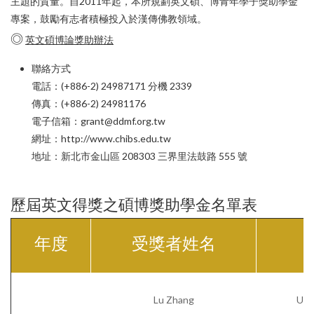
Language
主題的質量。自2011年起，本所規劃英文碩、博青年學子獎助學金
Menu
專案，鼓勵有志者積極投入於漢傳佛教領域。
認識本所
繁體中文
◎
英文碩博論獎助辦法
最新消息
聯絡方式
English
電話：(+886-2) 24987171 分機 2339
傳真：(+886-2) 24981176
研究員
電子信箱：grant@ddmf.org.tw
網址：http://www.chibs.edu.tw
專案
地址：新北市金山區 208303 三界里法鼓路 555 號
出版品
國際交流
CBETA與中華佛學研究所
CBETA與聖嚴法師
歷屆英文得獎之碩博獎助學金名單表
英文碩博論獎助
論文獎助
漢藏佛教文化交流翻譯研究班
畢業生論著
年度
受獎者姓名
最新出版
學術期刊
英文專案獎助
創辦人
研究員
博士後研究
校友會沿革
畢業生
會議
研所簡介
徵稿訊息
學術專書
短期學者交流
個人研究專案成果
學者學術專題講座
論壇
現任所長
活動訊息
數位典藏
週年專刊
校友介紹
Lu Zhang
Univ