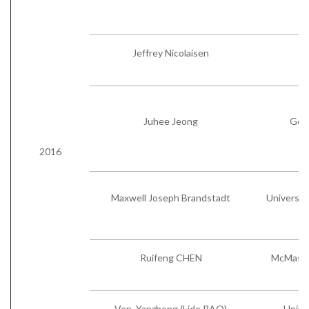
Jeffrey Nicolaisen
D
Juhee Jeong
Geu
2016
Maxwell Joseph Brandstadt
University
Ruifeng CHEN
McMaster
Ven. Yanzheng (Lide RAO)
Unive