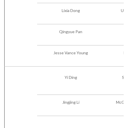
Lixia Dong
Univ
Qingyue Pan
Br
Jesse Vance Young
Fl
Yi Ding
Sta
Jingjing Li
McGill