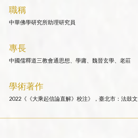
職稱
中華佛學研究所助理研究員
專長
中國儒釋道三教會通思想、學庸、魏晉玄學、老莊
學術著作
2022《《大乘起信論直解》校注》，臺北市：法鼓文
清《起信論》註解探析〉，《興大中文學報》49。 2
山德清為主（初稿）〉，第三屆「近世東亞佛教的文
頁146-166。