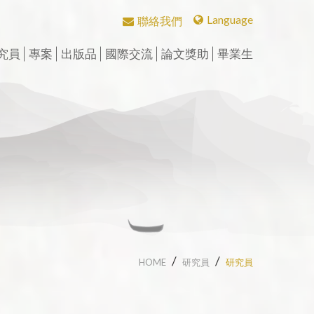
Language
聯絡我們
繁體中文
究員
專案
出版品
國際交流
論文獎助
畢業生
English
研究員
CBETA與聖嚴法師
學術期刊
華岡佛學學報
會議
中華國際佛學會議
英文碩博論獎助
畢業生論著
博士後研究
CBETA與中華佛學研究所
中華佛學學報
學術專書
漢傳佛教論叢
兩岸交流活動與研討會
論壇
漢傳佛教青年學者論壇
英文專案獎助
校友會沿革
數位典藏
中華佛學研究
中華佛學研究所論叢
週年專刊
二十週年專刊
漢傳佛教的跨文化交流國
近現代漢傳佛教論壇
短期學者交流
校友介紹
際研討會
個人研究專案成果
漢傳佛教典籍叢刊
三十週年專刊
精選翻譯書
學者學術專題講座
漢藏佛教文化交
聖嚴思想國際研討會
究班
歷年專案名單
漢傳佛教譯叢
四十五週年專刊
專刊特輯
研習營
漢傳佛典英譯
中華阿含辭典
工作坊
HOME
研究員
研究員
新亞洲佛教史翻譯
歷年會議論文資料
北海潮音暨大乘佛法社會
學論壇