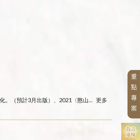
重
點
專
化。（預計3月出版）、2021〈憨山德
更多
案
019〈晚明《起信論》註解探析──以憨
獻和研究」國際學術研討會會議論文，