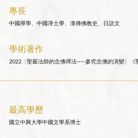
專長
中國禪學、中國淨土學、漢傳佛教史、日語文
學術著作
2022〈聖嚴法師的念佛禪法——參究念佛的演變〉《
版） 2020〈死心悟新禪師生平及其禪風探討〉《人文社會科學研究》14.3，頁75-94。（合
著者：蔣明親）
最高學歷
國立中興大學中國文學系博士