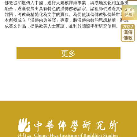
論文獎助
禪宗典籍系列叢書
佛教從印度傳入中國，進行大規模譯經事業，與漢地文化相互激盪
相關表單
研討會
融合，逐漸發展出具有特色的漢傳佛教諸宗。諸祖師們透過實修、
佛教會議論文彙編
體悟，將教義精髓化為文字的寶典。為促使漢傳佛教弘傳於世界，
畢業生
大事紀
講座
本所擬成立「漢傳佛典英譯」專案，將漢傳佛教的思想精華，翻譯
成英文作品，提供歐美人士閱讀，並利於國際學術研究使用。
更多