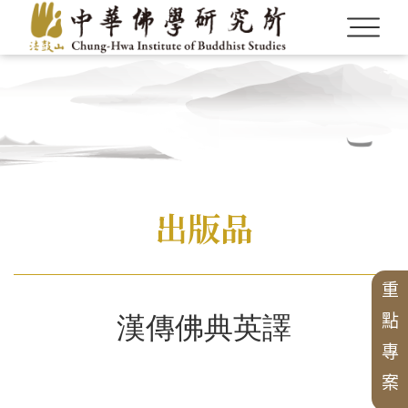
Language
Menu
認識本所
繁體中文
CBETA與聖嚴法師
英文碩博論獎助
畢業生論著
最新出版
學術期刊
出版品
創辦人
研究員
最新消息
CBETA與中華佛學研究所
會議
English
英文專案獎助
博士後研究
校友會沿革
研所簡介
徵稿訊息
學術專書
論壇
漢傳佛教青年學者論壇
中華國際佛學會議
研究員
華岡佛學學報
漢傳佛教論叢
二十週年專刊
短期學者交流
現任所長
活動訊息
數位典藏
週年專刊
校友介紹
兩岸交流活動與研討會
漢藏佛教文化交流翻譯研究班
中華佛學研究所論叢
近現代漢傳佛教論壇
中華佛學學報
三十週年專刊
重
個人研究專案成果
學者學術專題講座
漢傳佛教的跨文化交流國際研討會
專案
精選翻譯書
榮譽所長
獲獎訊息
漢傳佛教典籍叢刊
四十五週年專刊
中華佛學研究
漢傳佛典英譯
點
歷年專案名單
聖嚴思想國際研討會
組織架構
最新專案
專刊特輯
出版品
研習營
漢傳佛教譯叢
專
學術諮詢委員會
中華阿含辭典
漢傳佛典英譯
申請訊息
工作坊
國際交流
北海潮音暨大乘佛法社會學論壇
案
新亞洲佛教史翻譯
歷年會議論文資料
相關法規