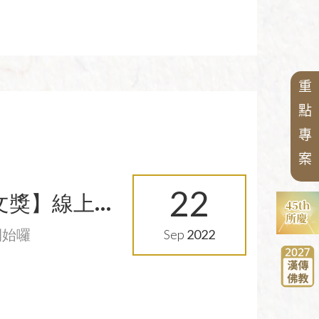
重
點
專
案
22
文獎】線上
開始囉
Sep
2022