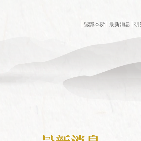
認識本所
最新消息
研
創辦人
最新出版
研所簡介
徵稿訊息
現任所長
活動訊息
榮譽所長
獲獎訊息
組織架構
最新專案
學術諮詢委員會
申請訊息
相關法規