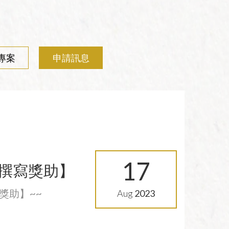
禪宗典籍系列叢書
研討會
佛教會議論文彙編
講座
專案
申請訊息
17
文撰寫獎助】
獎助】~~
Aug
2023