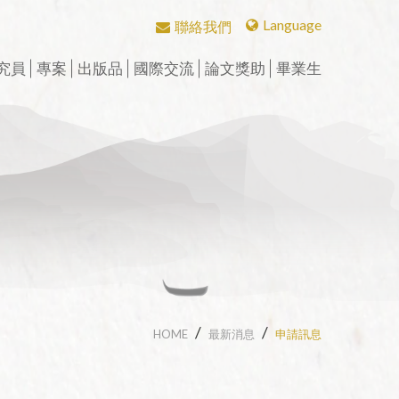
Language
聯絡我們
繁體中文
究員
專案
出版品
國際交流
論文獎助
畢業生
English
研究員
CBETA與聖嚴法師
學術期刊
華岡佛學學報
會議
中華國際佛學會議
英文碩博論獎助
畢業生論著
博士後研究
CBETA與中華佛學研究所
中華佛學學報
學術專書
漢傳佛教論叢
兩岸交流活動與研討會
論壇
漢傳佛教青年學者論壇
英文專案獎助
校友會沿革
數位典藏
中華佛學研究
中華佛學研究所論叢
週年專刊
二十週年專刊
漢傳佛教的跨文化交流國
近現代漢傳佛教論壇
短期學者交流
校友介紹
際研討會
個人研究專案成果
漢傳佛教典籍叢刊
三十週年專刊
精選翻譯書
學者學術專題講座
漢藏佛教文化交
聖嚴思想國際研討會
究班
歷年專案名單
漢傳佛教譯叢
四十五週年專刊
專刊特輯
研習營
漢傳佛典英譯
中華阿含辭典
工作坊
HOME
最新消息
申請訊息
新亞洲佛教史翻譯
歷年會議論文資料
北海潮音暨大乘佛法社會
學論壇