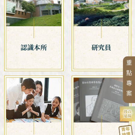
漢傳佛教的跨文化交流國際研討會
漢傳佛教青年學者論壇
相關表單
研討會
兩岸交流活動與研討會
中華國際佛學會議
中華佛學研究所論叢
近現代漢傳佛教論壇
大事紀
華岡佛學學報
漢傳佛教論叢
二十週年專刊
講座
漢傳佛教典籍叢刊
中華佛學學報
三十週年專刊
聖嚴思想國際研討會
四十五週年專刊
中華佛學研究
漢傳佛教譯叢
認識本所
研究員
漢傳佛典英譯
新亞洲佛教史翻譯
禪宗典籍系列叢書
重
佛教會議論文彙編
點
專
案