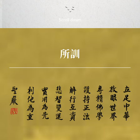
Scroll down
Language
所訓
Menu
認識本所
繁體中文
最新消息
English
研究員
專案