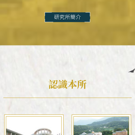
出版品
國際交流
論文獎助
CBETA與中華佛學研究所
畢業生
漢藏佛教文化交流翻譯研究班
CBETA與聖嚴法師
英文碩博論獎助
畢業生論著
英文專案獎助
北海潮音暨大乘佛法社會學論壇
最新出版
學術期刊
博士後研究
校友會沿革
個人研究專案成果
學者學術專題講座
創辦人
研究員
短期學者交流
研所簡介
徵稿訊息
學術專書
會議
認識本所
現任所長
活動訊息
數位典藏
週年專刊
校友介紹
論壇
精選翻譯書
歷年專案名單
榮譽所長
獲獎訊息
學術諮詢委員會
歷年會議論文資料
中華阿含辭典
組織架構
最新專案
專刊特輯
研習營
申請訊息
工作坊
相關法規