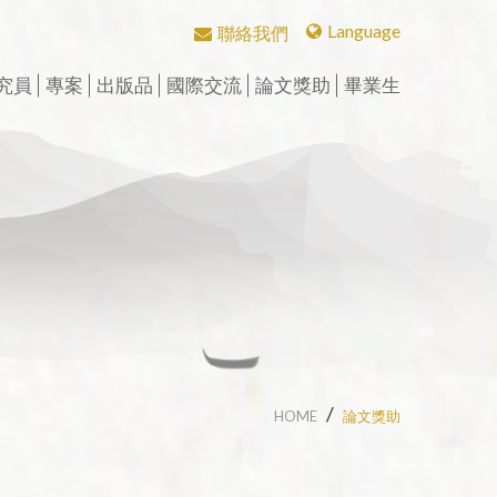
Language
聯絡我們
繁體中文
究員
專案
出版品
國際交流
論文獎助
畢業生
English
研究員
CBETA與聖嚴法師
學術期刊
華岡佛學學報
會議
中華國際佛學會議
英文碩博論獎助
畢業生論著
博士後研究
CBETA與中華佛學研究所
中華佛學學報
學術專書
漢傳佛教論叢
兩岸交流活動與研討會
論壇
漢傳佛教青年學者論壇
英文專案獎助
校友會沿革
數位典藏
中華佛學研究
中華佛學研究所論叢
週年專刊
二十週年專刊
漢傳佛教的跨文化交流國
近現代漢傳佛教論壇
短期學者交流
校友介紹
際研討會
個人研究專案成果
漢傳佛教典籍叢刊
三十週年專刊
精選翻譯書
學者學術專題講座
漢藏佛教文化交
聖嚴思想國際研討會
究班
歷年專案名單
漢傳佛教譯叢
四十五週年專刊
專刊特輯
研習營
漢傳佛典英譯
中華阿含辭典
工作坊
HOME
論文獎助
新亞洲佛教史翻譯
歷年會議論文資料
北海潮音暨大乘佛法社會
學論壇