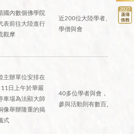
請國內數個佛學院
近200位大陸學者、
代表前往大陸進行
學僧與會
流觀摩
陸主辦單位安排在
月11日上午於華嚴
40多位學者與會，然
停車場為法顯大師
參與活動則有數百人
銅像舉辦隆重的揭
儀式