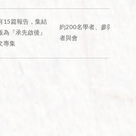
有15篇報告，集結
約200名學者、參與
版為『承先啟後』
者與會
文專集