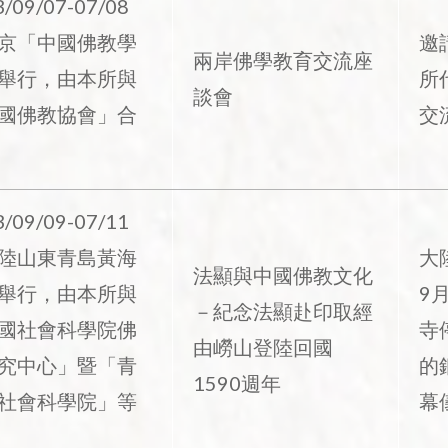
/09/07-07/08
京「中國佛教學
邀
兩岸佛學教育交流座
舉行，由本所與
所
談會
國佛教協會」合
交
/09/09-07/11
陸山東青島黃海
大
法顯與中國佛教文化
舉行，由本所與
9
－紀念法顯赴印取經
國社會科學院佛
寺
由嶗山登陸回國
究中心」暨「青
的
1590週年
社會科學院」等
幕