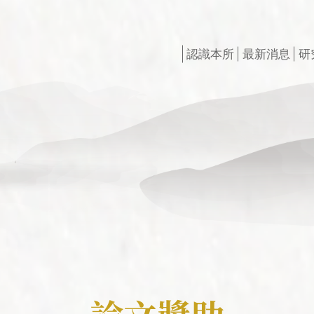
認識本所
最新消息
研
創辦人
最新出版
研所簡介
徵稿訊息
現任所長
活動訊息
榮譽所長
獲獎訊息
組織架構
最新專案
學術諮詢委員會
申請訊息
相關法規