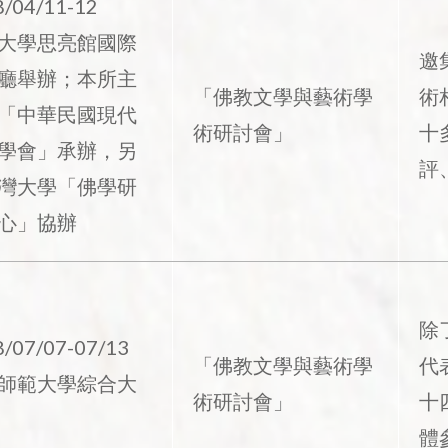
8/04/11-12
大學思亮館國際
邀
廳舉辦；本所主
「佛教文學與藝術學
術
「中華民國現代
術研討會」
十
學會」承辦，另
評
灣大學「佛學研
心」協辦
除
/07/07-07/13
「佛教文學與藝術學
代
師範大學綜合大
術研討會」
十
體