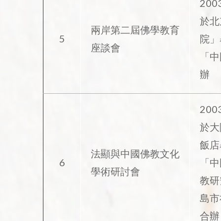
2003
於北
兩岸第二屆佛學教育
5
院」
座談會
「中
辦
2003
於大
飯店
法顯與中國佛教文化
6
「中
學術研討會
教研
島市
合辦