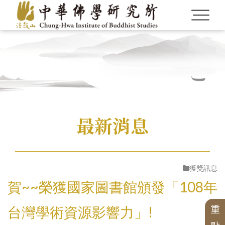
Language
Menu
認識本所
繁體中文
最新消息
最新消息
CBETA與聖嚴法師
English
英文碩博論獎助
CBETA與中華佛學研究所
畢業生論著
最新出版
學術期刊
創辦人
研究員
會議
研究員
英文專案獎助
博士後研究
校友會沿革
獲獎訊息
研所簡介
徵稿訊息
學術專書
論壇
短期學者交流
漢傳佛教青年學者論壇
漢藏佛教文化交流翻譯研究班
賀~~榮獲國家圖書館頒發「108年
中華國際佛學會議
現任所長
活動訊息
數位典藏
週年專刊
校友介紹
專案
華岡佛學學報
漢傳佛教論叢
二十週年專刊
個人研究專案成果
學者學術專題講座
兩岸交流活動與研討會
中華佛學研究所論叢
近現代漢傳佛教論壇
精選翻譯書
漢傳佛教的跨文化交流國際研討會
榮譽所長
獲獎訊息
中華佛學學報
三十週年專刊
出版品
台灣學術資源影響力」!
重
漢傳佛教典籍叢刊
歷年專案名單
四十五週年專刊
中華佛學研究
組織架構
最新專案
專刊特輯
研習營