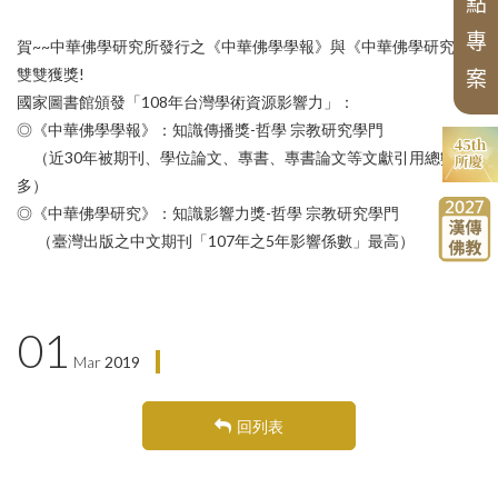
國際交流
點
聖嚴思想國際研討會
學術諮詢委員會
漢傳佛教譯叢
中華阿含辭典
北海潮音暨大乘佛法社會學論壇
申請訊息
工作坊
專
論文獎助
賀~~中華佛學研究所發行之《中華佛學學報》與《中華佛學研究》
漢傳佛典英譯
歷年會議論文資料
相關法規
新亞洲佛教史翻譯
雙雙獲獎!
案
畢業生
國家圖書館頒發「108年台灣學術資源影響力」：
相關表單
研討會
禪宗典籍系列叢書
◎《中華佛學學報》：知識傳播獎-哲學 宗教研究學門
佛教會議論文彙編
大事紀
講座
（近30年被期刊、學位論文、專書、專書論文等文獻引用總數最
多）
◎《中華佛學研究》：知識影響力獎-哲學 宗教研究學門
（臺灣出版之中文期刊「107年之5年影響係數」最高）
01
Mar
2019
回列表