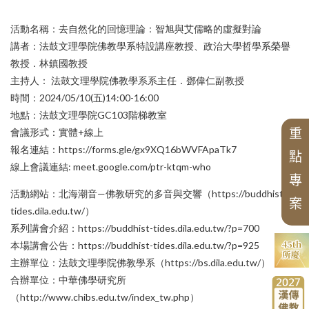
CBETA與聖嚴法師
CBETA與中華佛學研究所
英文碩博論獎助
畢業生論著
最新出版
學術期刊
專案
創辦人
研究員
會議
英文專案獎助
博士後研究
校友會沿革
漢藏佛教文化交流翻譯研究班
活動名稱：去自然化的回憶理論：智旭與艾儒略的虛擬對論
研所簡介
徵稿訊息
學術專書
出版品
論壇
短期學者交流
講者：法鼓文理學院佛教學系特設講座教授、政治大學哲學系榮譽
現任所長
活動訊息
數位典藏
週年專刊
校友介紹
國際交流
個人研究專案成果
學者學術專題講座
教授．林鎮國教授
漢傳佛教青年學者論壇
精選翻譯書
榮譽所長
獲獎訊息
主持人： 法鼓文理學院佛教學系系主任．鄧偉仁副教授
中華國際佛學會議
論文獎助
華岡佛學學報
漢傳佛教論叢
二十週年專刊
漢傳佛教的跨文化交流國際研討會
歷年專案名單
兩岸交流活動與研討會
中華佛學研究所論叢
近現代漢傳佛教論壇
時間：2024/05/10(五)14:00-16:00
北海潮音暨大乘佛法社會學論壇
組織架構
最新專案
專刊特輯
研習營
中華佛學學報
三十週年專刊
學術諮詢委員會
地點：法鼓文理學院GC103階梯教室
中華阿含辭典
漢傳佛教典籍叢刊
畢業生
四十五週年專刊
申請訊息
中華佛學研究
工作坊
歷年會議論文資料
會議形式：實體+線上
重
聖嚴思想國際研討會
漢傳佛教譯叢
相關法規
報名連結：https://forms.gle/gx9XQ16bWVFApaTk7
點
線上會議連結: meet.google.com/ptr-ktqm-who
漢傳佛典英譯
相關表單
研討會
專
新亞洲佛教史翻譯
活動網站：北海潮音—佛教研究的多音與交響（https://buddhist-
大事紀
禪宗典籍系列叢書
案
講座
tides.dila.edu.tw/）
佛教會議論文彙編
系列講會介紹：https://buddhist-tides.dila.edu.tw/?p=700
本場講會公告：https://buddhist-tides.dila.edu.tw/?p=925
主辦單位：法鼓文理學院佛教學系（https://bs.dila.edu.tw/）
合辦單位：中華佛學研究所
（http://www.chibs.edu.tw/index_tw.php）