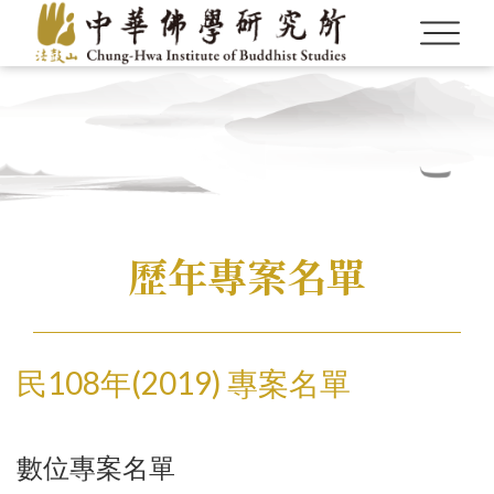
Language
Menu
歷年專案名單
認識本所
繁體中文
最新消息
English
CBETA與聖嚴法師
英文碩博論獎助
CBETA與中華佛學研究所
民108年(2019) 專案名單
畢業生論著
最新出版
學術期刊
研究員
創辦人
研究員
會議
英文專案獎助
博士後研究
校友會沿革
研所簡介
徵稿訊息
學術專書
論壇
漢藏佛教文化交流翻譯研究班
專案
短期學者交流
現任所長
活動訊息
數位典藏
週年專刊
校友介紹
漢傳佛教青年學者論壇
數位專案名單
中華國際佛學會議
個人研究專案成果
學者學術專題講座
華岡佛學學報
漢傳佛教論叢
二十週年專刊
出版品