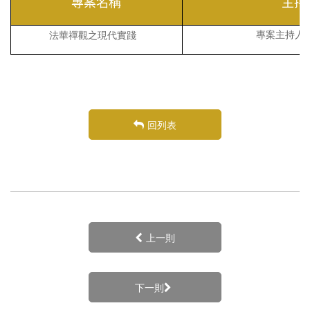
專案名稱
主持
專案主持人
法華禪觀之現代實踐
回列表
上一則
下一則