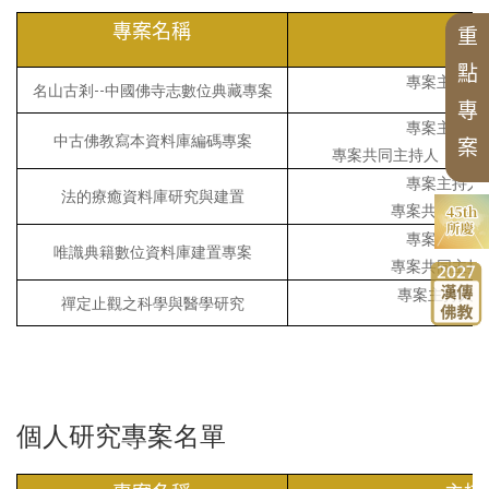
精選翻譯書
兩岸交流活動與研討會
榮譽所長
獲獎訊息
中華佛學研究所論叢
近現代漢傳佛教論壇
漢傳佛教的跨文化交流國際研討會
中華佛學學報
三十週年專刊
國際交流
歷年專案名單
專案名稱
主持
重
組織架構
最新專案
專刊特輯
漢傳佛教典籍叢刊
四十五週年專刊
研習營
中華佛學研究
學術諮詢委員會
北海潮音暨大乘佛法社會學論壇
中華阿含辭典
聖嚴思想國際研討會
論文獎助
點
申請訊息
漢傳佛教譯叢
工作坊
專案主持人
名山古剎--中國佛寺志數位典藏專案
歷年會議論文資料
專
漢傳佛典英譯
相關法規
畢業生
專案主持人
新亞洲佛教史翻譯
中古佛教寫本資料庫編碼專案
案
相關表單
研討會
專案共同主持人：安東平Chr
禪宗典籍系列叢書
專案主持人
大事紀
講座
法的療癒資料庫研究與建置
佛教會議論文彙編
專案共同主持
專案主持人
唯識典籍數位資料庫建置專案
專案共同主持
專案主持人：
禪定止觀之科學與醫學研究
個人研究專案名單