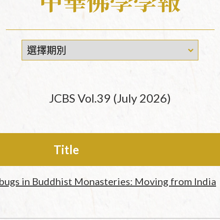
中華佛學學報
相關表單
大事紀
JCBS Vol.39 (July 2026)
Title
dbugs in Buddhist Monasteries: Moving from India