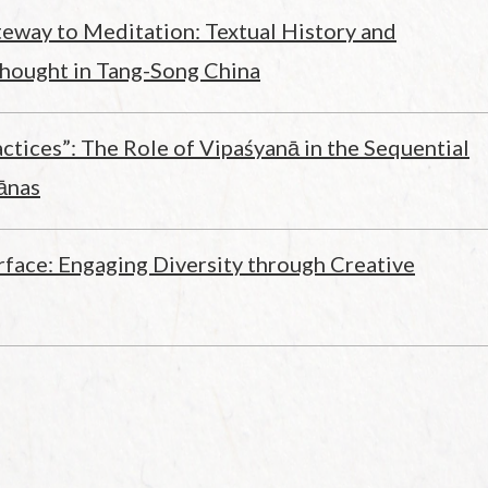
eway to Meditation: Textual History and
hought in Tang-Song China
actices”: The Role of Vipaśyanā in the Sequential
ānas
erface: Engaging Diversity through Creative