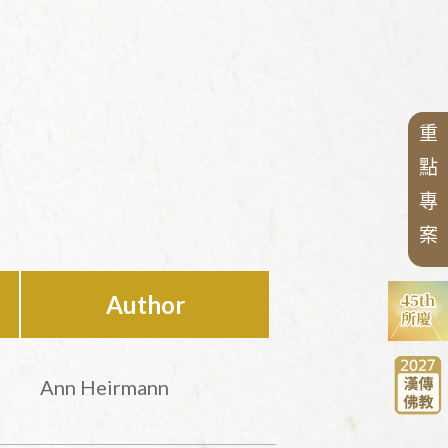
禪宗典籍系列叢書
研討會
佛教會議論文彙編
講座
重
點
專
案
Author
Ann Heirmann