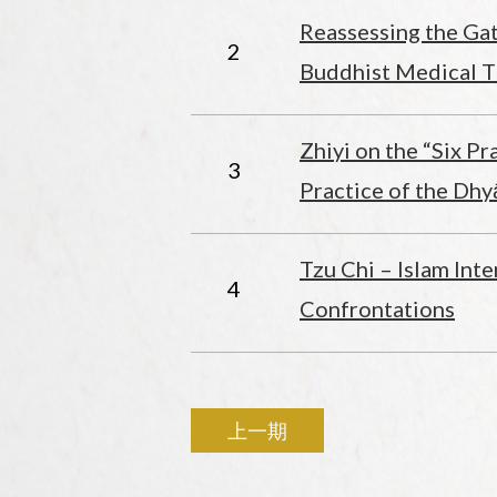
Reassessing the Gat
2
Buddhist Medical T
Zhiyi on the “Six Pr
3
Practice of the Dhy
Tzu Chi – Islam Int
4
Confrontations
上一期