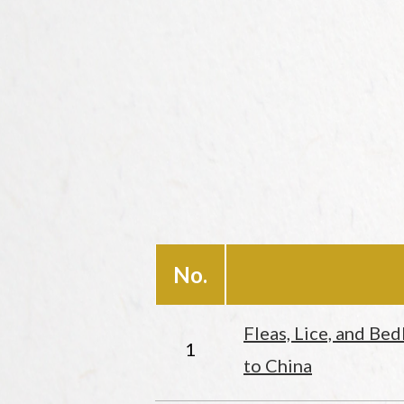
No.
Fleas, Lice, and Be
1
to China