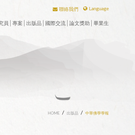
Language
聯絡我們
繁體中文
究員
專案
出版品
國際交流
論文獎助
畢業生
English
研究員
CBETA與聖嚴法師
學術期刊
華岡佛學學報
會議
中華國際佛學會議
英文碩博論獎助
畢業生論著
博士後研究
CBETA與中華佛學研究所
中華佛學學報
學術專書
漢傳佛教論叢
兩岸交流活動與研討會
論壇
漢傳佛教青年學者論壇
英文專案獎助
校友會沿革
數位典藏
中華佛學研究
中華佛學研究所論叢
週年專刊
二十週年專刊
漢傳佛教的跨文化交流國
近現代漢傳佛教論壇
短期學者交流
校友介紹
際研討會
個人研究專案成果
漢傳佛教典籍叢刊
三十週年專刊
精選翻譯書
學者學術專題講座
漢藏佛教文化交
聖嚴思想國際研討會
究班
歷年專案名單
漢傳佛教譯叢
四十五週年專刊
專刊特輯
研習營
漢傳佛典英譯
中華阿含辭典
工作坊
HOME
出版品
中華佛學學報
新亞洲佛教史翻譯
歷年會議論文資料
北海潮音暨大乘佛法社會
學論壇