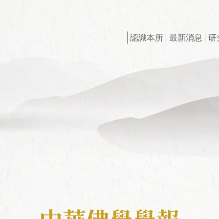
認識本所
最新消息
研
創辦人
最新出版
研所簡介
徵稿訊息
現任所長
活動訊息
榮譽所長
獲獎訊息
組織架構
最新專案
學術諮詢委員會
申請訊息
相關法規