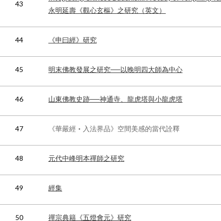
43
永明延壽《觀心玄樞》之研究（英文）
44
《申曰經》研究
45
明末佛教發展之研究──以晚明四大師為中心
46
山東佛教史跡──神通寺、龍虎塔與小龍虎塔
47
《華嚴經‧入法界品》空間美感的當代詮釋
48
元代中峰明本禪師之研究
49
經集
50
禪宗典籍《五燈會元》研究