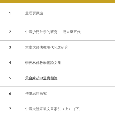
Language
Menu
1
量理寶藏論
認識本所
繁體中文
最新消息
2
中國沙門外學的研究──漢末至五代
English
3
太虛大師佛教現代化之研究
研究員
4
季羨林佛教學術論文集
專案
出版品
國際交流
5
天台緣起中道實相論
CBETA與中華佛學研究所
CBETA與聖嚴法師
論文獎助
英文碩博論獎助
6
僧肇思想探究
畢業生論著
畢業生
最新出版
學術期刊
英文專案獎助
創辦人
研究員
7
中國大陸宗教文章索引（上）（下）
會議