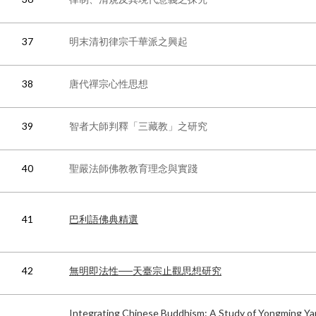
37
明末清初律宗千華派之興起
38
唐代禪宗心性思想
39
智者大師判釋「三藏教」之研究
40
聖嚴法師佛教教育理念與實踐
41
巴利語佛典精選
42
無明即法性──天臺宗止觀思想研究
Integrating Chinese Buddhism: A Study of Yongming Y