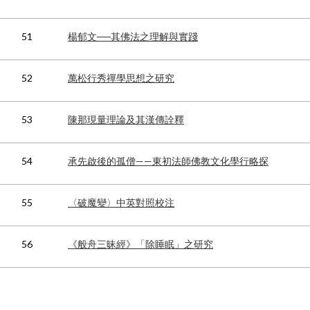
51
楊郁文──其佛法之理解與實踐
52
萬松行秀禪學思想之研究
53
陳那現量理論及其漢傳詮釋
54
承先啟後的孤僧——東初法師佛教文化學行略探
55
〈破魔變〉中英對照校注
56
《般舟三昧經》「除睡眠」之研究