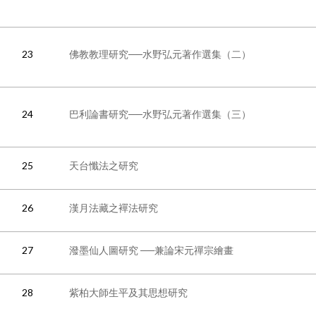
23
佛教教理研究──水野弘元著作選集（二）
24
巴利論書研究──水野弘元著作選集（三）
25
天台懺法之研究
26
漢月法藏之襌法研究
27
潑墨仙人圖研究 ──兼論宋元禪宗繪畫
28
紫柏大師生平及其思想研究