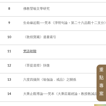
漢藏佛教文化交流翻譯研究班
博士後研究
校友會沿革
研所簡介
徵稿訊息
學術專書
短期學者交流
個人研究專案成果
學者學術專題講座
北海潮音暨大乘佛法社會學論壇
論壇
現任所長
活動訊息
數位典藏
週年專刊
校友介紹
8
佛教譬喻文學研究
精選翻譯書
榮譽所長
獲獎訊息
歷年專案名單
學術諮詢委員會
組織架構
最新專案
專刊特輯
中華阿含辭典
9
生命緣起觀──梵本《淨明句論‧第二十六品觀十二支分
歷年會議論文資料
研習營
申請訊息
漢傳佛教的跨文化交流國際研討會
漢傳佛教青年學者論壇
工作坊
中華國際佛學會議
10
《敦煌寶藏》遺書索引
相關法規
兩岸交流活動與研討會
中華佛學研究所論叢
近現代漢傳佛教論壇
華岡佛學學報
漢傳佛教論叢
二十週年專刊
相關表單
研討會
中華佛學學報
三十週年專刊
漢傳佛教典籍叢刊
11
梵語初階
四十五週年專刊
聖嚴思想國際研討會
中華佛學研究
大事紀
講座
漢傳佛教譯叢
12
《菩提道燈》抉微
漢傳佛典英譯
重
新亞洲佛教史翻譯
點
禪宗典籍系列叢書
13
六度四攝與《瑜伽論．戒品》之關係
佛教會議論文彙編
專
案
14
大乘止觀導論──梵本《大乘莊嚴經論‧教授教誡品》初