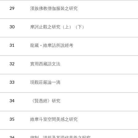
29
漢族佛教僧伽服裝之研究
30
摩訶止觀之研究（上）（下）
31
龍藏‧維摩詰所說經考
32
實用西藏語文法
33
現觀莊嚴論一滴
34
《賢愚經》研究
35
維摩斗室空間美感之研究
36
律制、清規及其現代意義之探究