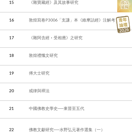
15
《雜寶藏經》及其故事研究
16
敦煌寫卷P3006「支謙」本《維摩詰經》注解考
17
《雜阿含經‧受相應》之研究
18
敦煌禮懺文研究
19
傅大士研究
20
戒律與襌法
21
中國佛教史學史──東晉至五代
22
佛教文獻研究──水野弘元著作選集（一）