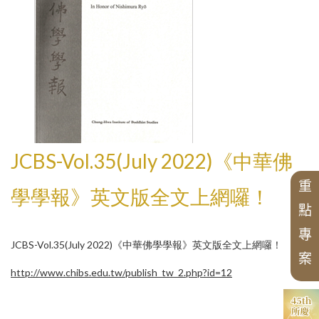
研究員
CBETA與聖嚴法師
CBETA與中華佛學研究所
英文碩博論獎助
專案
畢業生論著
最新出版
學術期刊
創辦人
研究員
英文專案獎助
出版品
會議
漢藏佛教文化交流翻譯研究班
博士後研究
校友會沿革
研所簡介
徵稿訊息
學術專書
國際交流
短期學者交流
論壇
個人研究專案成果
學者學術專題講座
現任所長
活動訊息
數位典藏
週年專刊
校友介紹
論文獎助
精選翻譯書
榮譽所長
獲獎訊息
漢傳佛教青年學者論壇
中華國際佛學會議
歷年專案名單
北海潮音暨大乘佛法社會學論壇
漢傳佛教的跨文化交流國際研討會
華岡佛學學報
漢傳佛教論叢
二十週年專刊
兩岸交流活動與研討會
組織架構
最新專案
專刊特輯
中華佛學研究所論叢
近現代漢傳佛教論壇
研習營
畢業生
學術諮詢委員會
中華阿含辭典
JCBS-Vol.35(July 2022)《中華佛
中華佛學學報
三十週年專刊
申請訊息
歷年會議論文資料
漢傳佛教典籍叢刊
工作坊
四十五週年專刊
中華佛學研究
聖嚴思想國際研討會
重
相關法規
學學報》英文版全文上網囉！
漢傳佛教譯叢
點
相關表單
研討會
漢傳佛典英譯
新亞洲佛教史翻譯
專
大事紀
JCBS-Vol.35(July 2022)《中華佛學學報》英文版全文上網囉！
講座
禪宗典籍系列叢書
案
佛教會議論文彙編
http://www.chibs.edu.tw/publish_tw_2.php?id=12