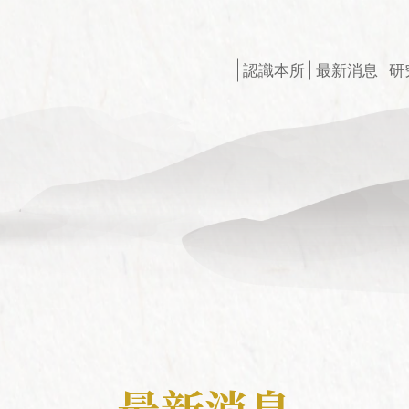
認識本所
最新消息
研
創辦人
最新出版
研所簡介
徵稿訊息
現任所長
活動訊息
榮譽所長
獲獎訊息
組織架構
最新專案
學術諮詢委員會
申請訊息
相關法規
最新消息