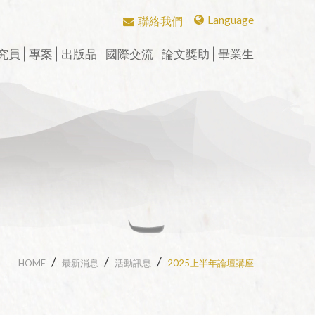
Language
聯絡我們
繁體中文
究員
專案
出版品
國際交流
論文獎助
畢業生
English
研究員
CBETA與聖嚴法師
學術期刊
華岡佛學學報
會議
中華國際佛學會議
英文碩博論獎助
畢業生論著
博士後研究
CBETA與中華佛學研究所
中華佛學學報
學術專書
漢傳佛教論叢
兩岸交流活動與研討會
論壇
漢傳佛教青年學者論壇
英文專案獎助
校友會沿革
數位典藏
中華佛學研究
中華佛學研究所論叢
週年專刊
二十週年專刊
漢傳佛教的跨文化交流國
近現代漢傳佛教論壇
短期學者交流
校友介紹
際研討會
個人研究專案成果
漢傳佛教典籍叢刊
三十週年專刊
精選翻譯書
學者學術專題講座
漢藏佛教文化交
聖嚴思想國際研討會
究班
歷年專案名單
漢傳佛教譯叢
四十五週年專刊
專刊特輯
研習營
漢傳佛典英譯
中華阿含辭典
工作坊
HOME
最新消息
活動訊息
2025上半年論壇講座
新亞洲佛教史翻譯
歷年會議論文資料
北海潮音暨大乘佛法社會
學論壇