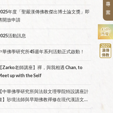
專
2025年度「聖嚴漢傳佛教傑出博士論文獎」即
案
將開放申請
2025活動訊息
中華佛學研究所45週年系列活動正式啟動！
【Zarko老師講座】禪，與我相遇 Chan, to
eet up with the Self
【中華佛學研究所與法鼓文理學院特設講座計
畫】玅境法師與早期佛教禪修在現代漢語文化
圈中的重塑