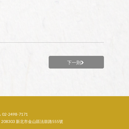
下一則
02-2498-7171
208303 新北市金山區法鼓路555號