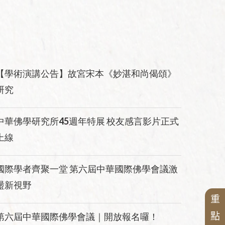
禪宗典籍系列叢書
研討會
佛教會議論文彙編
講座
【學術演講公告】故宮宋本《妙湛和尚偈頌》
研究
中華佛學研究所45週年特展 校友感言影片正式
上線
國際學者齊聚一堂 第六屆中華國際佛學會議激
盪新視野
重
點
第六屆中華國際佛學會議｜開放報名囉！