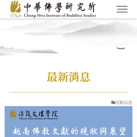
Language
最新消息
Menu
認識本所
繁體中文
活動訊息
最新消息
English
研究員
CBETA與聖嚴法師
英文碩博論獎助