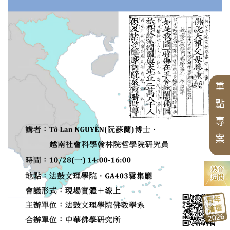
CBETA與中華佛學研究所
畢業生論著
最新出版
學術期刊
創辦人
研究員
專案
會議
英文專案獎助
博士後研究
校友會沿革
漢藏佛教文化交流翻譯研究班
研所簡介
徵稿訊息
學術專書
出版品
論壇
短期學者交流
現任所長
活動訊息
數位典藏
週年專刊
校友介紹
個人研究專案成果
學者學術專題講座
國際交流
漢傳佛教青年學者論壇
精選翻譯書
中華國際佛學會議
榮譽所長
獲獎訊息
華岡佛學學報
漢傳佛教論叢
二十週年專刊
兩岸交流活動與研討會
漢傳佛教的跨文化交流國際研討會
歷年專案名單
論文獎助
中華佛學研究所論叢
近現代漢傳佛教論壇
組織架構
最新專案
專刊特輯
北海潮音暨大乘佛法社會學論壇
中華佛學學報
三十週年專刊
研習營
學術諮詢委員會
中華阿含辭典
漢傳佛教典籍叢刊
四十五週年專刊
申請訊息
中華佛學研究
重
畢業生
工作坊
歷年會議論文資料
聖嚴思想國際研討會
漢傳佛教譯叢
相關法規
點
漢傳佛典英譯
相關表單
專
研討會
新亞洲佛教史翻譯
案
禪宗典籍系列叢書
大事紀
講座
佛教會議論文彙編