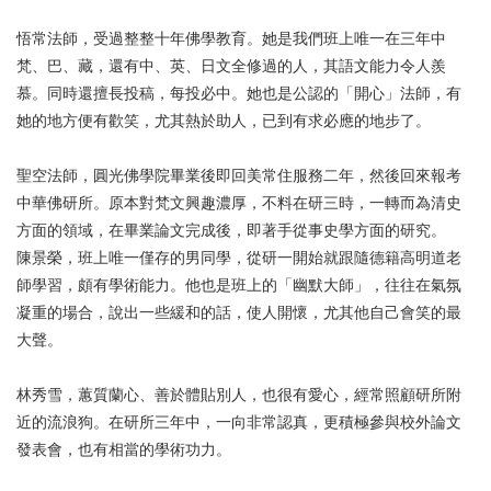
悟常法師
，受過整整十年佛學教育。她是我們班上唯一在三年中
梵、巴、藏，還有中、英、日文全修過的人，其語文能力令人羨
慕。同時還擅長投稿，每投必中。她也是公認的「開心」法師，有
她的地方便有歡笑，尤其熱於助人，已到有求必應的地步了。
聖空法師
，圓光佛學院畢業後即回美常住服務二年，然後回來報考
中華佛研所。原本對梵文興趣濃厚，不料在研三時，一轉而為清史
方面的領域，在畢業論文完成後，即著手從事史學方面的研究。
陳景榮
，班上唯一僅存的男同學，從研一開始就跟隨德籍高明道老
師學習，頗有學術能力。他也是班上的「幽默大師」，往往在氣氛
凝重的場合，說出一些緩和的話，使人開懷，尤其他自己會笑的最
大聲。
林秀雪
，蕙質蘭心、善於體貼別人，也很有愛心，經常照顧研所附
近的流浪狗。在研所三年中，一向非常認真，更積極參與校外論文
發表會，也有相當的學術功力。