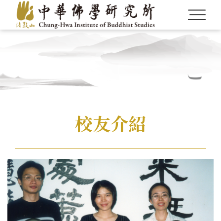
Language
校友介紹
Menu
認識本所
繁體中文
最新消息
English
研究員
CBETA與聖嚴法師
英文碩博論獎助
畢業生論著