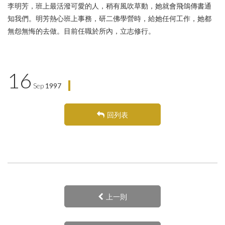
李明芳
，班上最活潑可愛的人，稍有風吹草動，她就會飛鴿傳書通
知我們。明芳熱心班上事務，研二佛學營時，給她任何工作，她都
無怨無悔的去做。目前任職於所內，立志修行。
16
Sep
1997
回列表
上一則