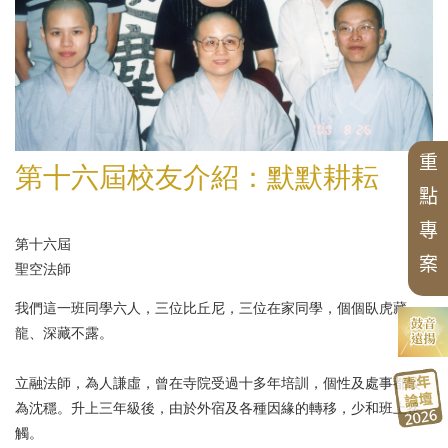
CBETA與中華佛學研究所
最新出版
學術期刊
創辦人
研究員
專案
會議
英文專案獎助
博士後研究
校友會沿革
漢藏佛教文化交流翻譯研究班
研所簡介
徵稿訊息
學術專書
出版品
論壇
短期學者交流
現任所長
活動訊息
數位典藏
週年專刊
校友介紹
個人研究專案成果
學者學術專題講座
國際交流
漢傳佛教青年學者論壇
精選翻譯書
中華國際佛學會議
榮譽所長
獲獎訊息
華岡佛學學報
漢傳佛教論叢
二十週年專刊
兩岸交流活動與研討會
漢傳佛教的跨文化交流國際研討會
歷年專案名單
中華佛學研究所論叢
近現代漢傳佛教論壇
論文獎助
組織架構
最新專案
專刊特輯
北海潮音暨大乘佛法社會學論壇
中華佛學學報
三十週年專刊
研習營
學術諮詢委員會
中華阿含辭典
漢傳佛教典籍叢刊
四十五週年專刊
中華佛學研究
申請訊息
重
畢業生
工作坊
第十六屆校友介紹：默默耕耘
歷年會議論文資料
聖嚴思想國際研討會
漢傳佛教譯叢
相關法規
點
漢傳佛典英譯
相關表單
專
研討會
新亞洲佛教史翻譯
第十六屆
案
禪宗典籍系列叢書
大事紀
聖空法師
講座
佛教會議論文彙編
我們這一班同學六人，三位比丘尼，三位在家同學，個個臥虎藏
龍、深藏不露。
立融法師
，為人謙虛，曾在寺院受過十多年培訓，個性及處事都較
為沈穩。升上三年級後，由於外宿及各種因緣的轉移，少和班上接
觸。